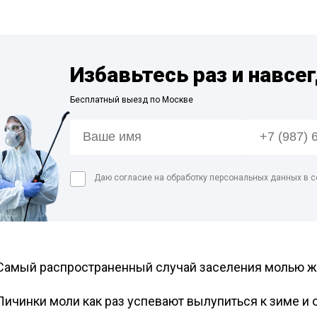
Дезинфекция спо
Обработка рыбног
Дезинфекция фе
Избавьтесь раз и навсе
Обработка конди
цеха
Бесплатный выезд по Москве
Дезинфекция ваг
Дезинфекция
холодильников
Даю согласие на обработку персональных данных в с
Самый распространенный случай заселения молью жи
Личинки моли как раз успевают вылупиться к зиме и 