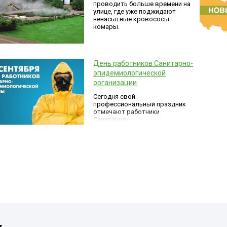
проводить больше времени на
улице, где уже поджидают
ненасытные кровососы –
комары.
День работников Санитарно-
эпидемиологической
организации
Сегодня свой
профессиональный праздник
отмечают работники
Санитарно-
эпидемиологической
организации (СЭС)!