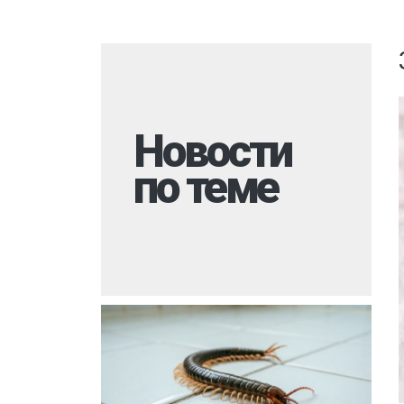
Комары
Дезинфекция 
Моль
Многоквартир
Мокрицы
Вызов на дом
Мухи
Дезинфекция 
Новости
Мошки
При инфекцио
заболеваниях
по теме
Короед
Обработка ме
Гербицидная обработка
Борщевик
Санитарная об
Долгоносик
территории
Точильщик
Горячий туман
Кожеед
Туалеты и ван
Тля
Дезинфекция р
места
Сверчки
Холодный тум
Слепни
Обработка му