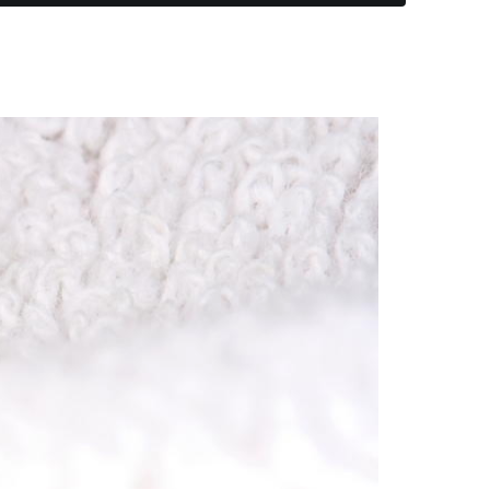
адов
евого
йнерных
итий
сов
дприятий
енности
адов
ицинских
валов
молочных
иниц
 и саун
евых
дуктовых