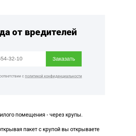
ртзалов
о цеха
рм
гда от вредителей
терского
онов
оответствии с
политикой конфиденциальности
лого помещения - через крупы.
открывая пакет с крупой вы открываете