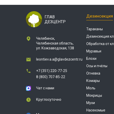
Дезинсекция
ГЛАВ
ДЕЗЦЕНТР
Тараканы
Дезинсекция кл
Челябинск,
Челябинская область,
Обработка от к
ул. Кожзаводская, 138
Муравьи
Блохи
leontiev.a.a@glavdezcentr.ru
Осы и пчёлы
+7 (351) 220-77-25
Огневка
8 (800) 707-85-22
Комары
Чат с нами
Моль
Мокрицы
Круглосуточно
Мухи
Насекомые