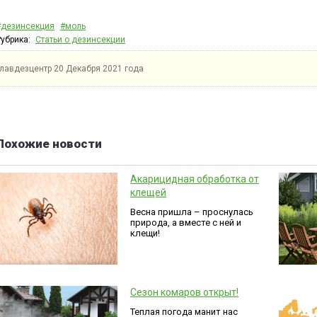
#дезинсекция
#моль
Рубрика:
Статьи о дезинсекции
Главдезцентр
20 Декабря 2021 года
Похожие новости
Акарицидная обработка от
клещей
Весна пришла – проснулась
природа, а вместе с ней и
клещи!
Сезон комаров открыт!
Теплая погода манит нас