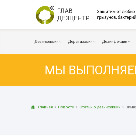
ГЛАВ
Защитим от любых
ДЕЗЦЕНТР
грызунов, бактерий
Дезинсекция
Дератизация
Дезинфекция
МЫ ВЫПОЛНЯ
Тараканы
Мыши
Вирусы и бакт
Клопы
Крысы
Коронавирус
Клещи
Дератизация помещений
Куриные клещи
Плесень
Муравьи
Дератизация территорий
Грибок
Главная
Новости
Статьи о дезинсекции
Зимн
Блохи
Многоквартирный дом
Дезодорация
Осы
Дератизация помещений
Транспорт
Огневка
Вентиляция