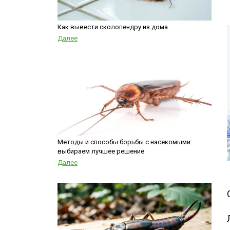
Шершни
контейнеров
Медведка
Теплицы
Как вывести сколопендру из дома
Дезинсекция помещений
Далее
Дезинсекция территорий
Жуки
Паук
Чешуйницы
Многоквартирный дом
Вши
Методы и способы борьбы с насекомыми:
выбираем лучшее решение
Далее