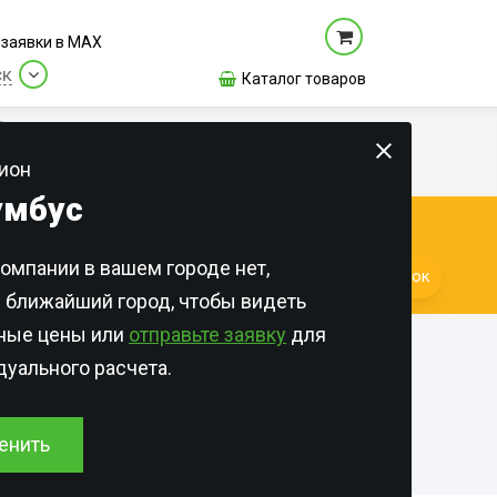
заявки в МАХ
ск
Каталог товаров
Цены
Новости
Контакты
О нас
ион
умбус
КАЖДЫЙ ДЕНЬ!
омпании в вашем городе нет,
раны
Квартиры
Лицензии и сертификаты
Заказать звонок
 ближайший город, чтобы видеть
ка
Общежития
Отзывы
бных
ьные цены или
отправьте заявку
для
азинов
Дома и участки
уального расчета.
сов
азинов
Для Организаций
сени
сторанах
азинов
Онлайн-оплата
енить
л и
евых
м