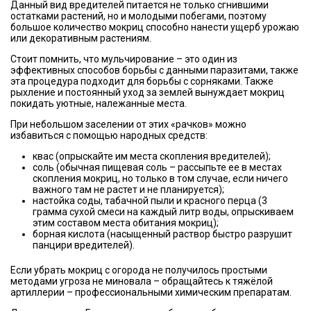
Данный вид вредителей питается не только сгнившими
остатками растений, но и молодыми побегами, поэтому
большое количество мокриц способно нанести ущерб урожаю
или декоративным растениям.
Стоит помнить, что мульчирование – это один из
эффективных способов борьбы с данными паразитами, также
эта процедура подходит для борьбы с сорняками. Также
рыхление и постоянный уход за землей вынуждает мокриц
покидать уютные, належанные места.
При небольшом заселении от этих «рачков» можно
избавиться с помощью народных средств:
квас (опрыскайте им места скопления вредителей);
соль (обычная пищевая соль – рассыпьте ее в местах
скопления мокриц, но только в том случае, если ничего
важного там не растет и не планируется);
настойка соды, табачной пыли и красного перца (3
грамма сухой смеси на каждый литр воды, опрыскиваем
этим составом места обитания мокриц);
борная кислота (насыщенный раствор быстро разрушит
панцири вредителей).
Если убрать мокриц с огорода не получилось простыми
методами угроза не миновала – обращайтесь к тяжёлой
артиллерии – профессиональными химическим препаратам.