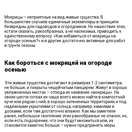
Мокрицы – неприятные на вид живые существа. В
большинстве случаев единичные экземпляры в принципе
безвредны для садоводов и огородников. Но нашествие этих,
кстати сказать, ракообразных, а не насекомых, приводить к
единственному вопросу: «Как избавиться от мокрицы на
огороде осенью?» и в другие достаточно активные для работ
в грунте сезоны.
Как бороться с мокрицей на огороде
осенью
Эти живые существа достигают в размерах 1-2 сантиметра,
не больше, и покрыты чешуйчатым панцирем. Живут в хорошо
увлажненных местах – отсюда их название «мокрицы». На
своих шести сотках их чаще всего можно найти в компостной
куче или рядом с ней, в хорошо затененных территориях и под
надёжными укрытиями от солнца, например, камнями и
досками, если там достаточно влажно. Как мы заметили
ранее, небольшое скопление этих ракообразных не опасно, но,
если есть подозрение, что они будут множиться или, их
становится заметно больше – нужно предпринять меры.