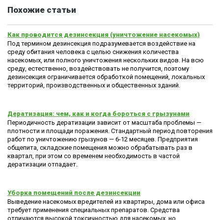
Похожие статьи
Как проводится дезинсекция (уничтожение насекомых)
Под термином дезинсекция подразумевается воздействие на
среду обитания человека с целью снижения количества
насекомых, или полного уничтожения нескольких видов. На всю
среду, естественно, воздействовать не получится, поэтому
дезинсекция ограничивается обработкой помещений, локальных
территорий, производственных и общественных зданий.
Дератизация: чем, как и когда бороться с грызунами
Периодичность дератизации зависит от масштаба проблемы —
плотности и площади поражения. Стандартный период повторения
работ по уничтожению грызунов — 6-12 месяцев. Предприятия
общепита, складские помещения можно обрабатывать раз в
квартал, при этом со временем необходимость в частой
дератизации отпадает.
Уборка помещений после дезинсекции
Выведение насекомых вредителей из квартиры, дома или офиса
требует применения специальных препаратов. Средства
отличаются высокой токсичностью для насекомых, но