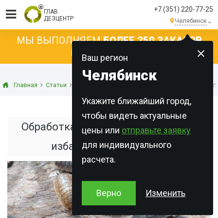
+7 (351) 220-77-25
ГЛАВ
ДЕЗЦЕНТР
Челябинск
МЫ ВЫПОЛНЯЕМ
БОЛЕЕ 250 ЗАКАЗОВ
КАЖДЫЙ ДЕНЬ!
Ваш регион
Челябинск
Главная
Статьи
Дезинсекция
Обработка от мокриц. Как быст
Укажите ближайший город,
чтобы видеть актуальные
Обработка от мокриц. Как быстро
цены или
отправьте заявку
для индивидуального
избавиться от мокриц
расчета.
Верно
Изменить