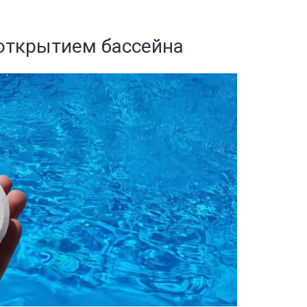
адов
евого
йнерных
открытием бассейна
итий
сов
дприятий
енности
адов
ицинских
валов
молочных
иниц
 и саун
евых
дуктовых