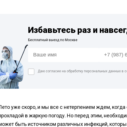
Дезинфекция спо
Обработка рыбног
Дезинфекция фе
Избавьтесь раз и навсе
Обработка конди
цеха
Бесплатный выезд по Москве
Дезинфекция ваг
Дезинфекция
холодильников
Даю согласие на обработку персональных данных в с
Лето уже скоро, и мы все с нетерпением ждем, когда
прохладой в жаркую погоду. Но перед этим, необходи
может быть источником различных инфекций, которы