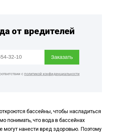
ртзалов
о цеха
рм
гда от вредителей
терского
онов
оответствии с
политикой конфиденциальности
 откроются бассейны, чтобы насладиться
мо понимать, что вода в бассейнах
е могут нанести вред здоровью. Поэтому