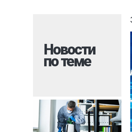
Комары
Дезинфекция 
Моль
Многоквартир
Мокрицы
Вызов на дом
Мухи
Дезинфекция 
Новости
Мошки
При инфекцио
заболеваниях
по теме
Короед
Обработка ме
Гербицидная обработка
Борщевик
Санитарная об
Долгоносик
территории
Точильщик
Горячий туман
Кожеед
Туалеты и ван
Тля
Дезинфекция р
места
Сверчки
Холодный тум
Слепни
Обработка му