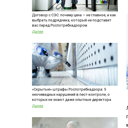
Шершни
контейнеров
Медведка
Теплицы
Договор с СЭС: почему цена — не главное, и как
выбрать подрядчика, который не подставит
Дезинсекция помещений
вас перед Роспотребнадзором
Дезинсекция территорий
Далее
Жуки
Паук
Чешуйницы
Многоквартирный дом
Вши
«Скрытые» штрафы Роспотребнадзора: 5
неочевидных нарушений в пест-контроле, о
которых не знают даже опытные директора
Далее