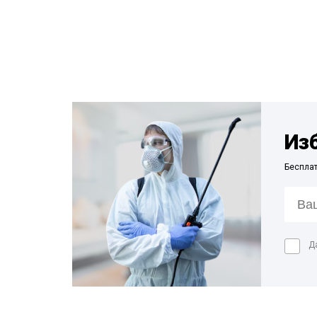
Из
Беспла
Д