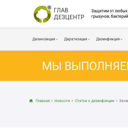
ГЛАВ
Защитим от любых
ДЕЗЦЕНТР
грызунов, бактерий
Дезинсекция
Дератизация
Дезинфекция
МЫ ВЫПОЛНЯ
Тараканы
Мыши
Вирусы и бакт
Клопы
Крысы
Коронавирус
Клещи
Дератизация помещений
Куриные клещи
Плесень
Муравьи
Дератизация территорий
Грибок
Главная
Новости
Статьи о дезинфекции
Заче
Блохи
Многоквартирный дом
Дезодорация
Осы
Дератизация помещений
Транспорт
Огневка
Вентиляция