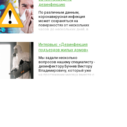
дезинфекцию
По различным данным,
коронавирусная инфекция
может сохраняться на
поверхностях от нескольких
часов до нескольких дней, в
зависимости от типа
поверхности.
Интервью: «Дезинфекция
подъездов жилых домов»
Мы задали несколько
вопросов нашему специалисту -
дезинфектору Бучнев Виктору
Владимировичу, который уже
на протяжении месяца вместе с
командой «Главдезцентра»
занимается дезинфекцией
подъездов жилых домов в
городе Краснодаре.