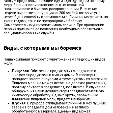
Моль — вредитель, портящий еду и одежду людям по всему
миру. Ее опасность заключается в невероятной
прожорливости и быстром распространении. В течение
недели вырастает популяция из 200 особей, которые уже
через 3 дня способны к размножению. Личинки могут жить на
ткани годами, так и не превращаясь в бабочку.
Самостоятельно уничтожить моль сложно. При проявлении
первых признаков ее появления необходимо обратиться в
специализированные службы.
Виды, с которыми мы боремся
Наша компания поможет с уничтожением следующих видов
моли:
Пищевая.
Обитает на продуктовых складах или в
шкафах с продуктами в жилых домах. В квартиры
попадает вместе с крупами и сухофруктами из магазина.
Пищевая моль не может летать на далекие расстояния,
поэтому обитает в пределах одного шкафа. В случае ее
обнаружения наши дезинсекторы предложат местную
химическую обработку. Однако крупы, зараженные
личинками пищевой моли, придется выбросить.
Шубная.
В природе откладывает личинки в мех пушных
зверей. Попадает в дом человека из-за плохо
обработанного материала. Данный вид может