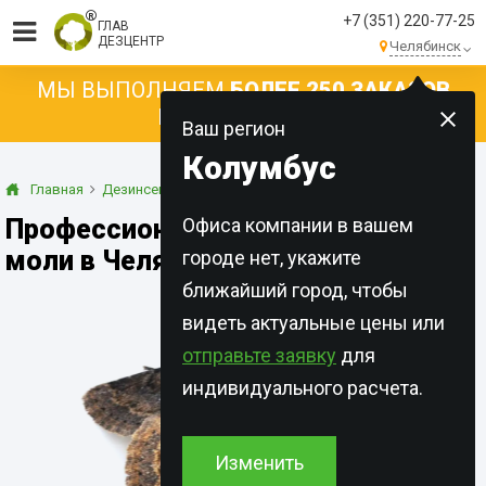
+7 (351) 220-77-25
ГЛАВ
ДЕЗЦЕНТР
Челябинск
МЫ ВЫПОЛНЯЕМ
БОЛЕЕ 250 ЗАКАЗОВ
КАЖДЫЙ ДЕНЬ!
Ваш регион
Колумбус
Главная
Дезинсекция
Моль
Профессиональное уничтожение
Офиса компании в вашем
моли в Челябинске
городе нет, укажите
ближайший город, чтобы
видеть актуальные цены или
отправьте заявку
для
индивидуального расчета.
Изменить