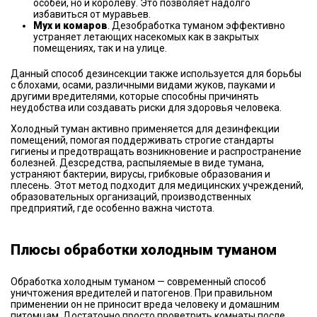
особей, но и королеву. Это позволяет надолго
избавиться от муравьев.
Мух и комаров
. Дезобработка туманом эффективно
устраняет летающих насекомых как в закрытых
помещениях, так и на улице.
Данный способ дезинсекции также используется для борьбы
с блохами, осами, различными видами жуков, пауками и
другими вредителями, которые способны причинять
неудобства или создавать риски для здоровья человека.
Холодный туман активно применяется для дезинфекции
помещений, помогая поддерживать строгие стандарты
гигиены и предотвращать возникновение и распространение
болезней. Дезсредства, распыляемые в виде тумана,
устраняют бактерии, вирусы, грибковые образования и
плесень. Этот метод подходит для медицинских учреждений,
образовательных организаций, производственных
предприятий, где особенно важна чистота.
Плюсы обработки холодным туманом
Обработка холодным туманом — современный способ
уничтожения вредителей и патогенов. При правильном
применении он не приносит вреда человеку и домашним
питомцам. Достаточно просто проветрить комнаты после