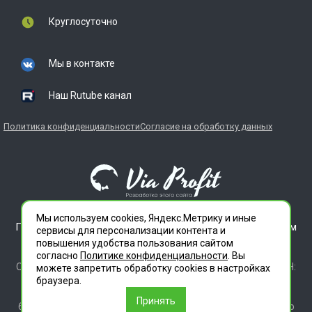
Круглосуточно
Мы в контакте
Наш Rutube канал
Политика конфиденциальности
Согласие на обработку данных
Мы используем cookies, Яндекс.Метрику и иные
ГЛАВДЕЗЦЕНТР является зарегистрированным товарным
сервисы для персонализации контента и
знаком. Все права защищены.
повышения удобства пользования сайтом
ООО "СЛУЖБА ДЕЗИНФЕКЦИИ" 620012 СВЕРДЛОВСКАЯ
согласно
Политике конфиденциальности
. Вы
ОБЛАСТЬ Г. ЕКАТЕРИНБУРГ, УЛ. ИЛЬИЧА ДОМ 14 КВ 11 ИНН:
можете запретить обработку сookies в настройках
6686112972 ОГРН 1196658010020
браузера.
Лицензия 66.01.35.003.Л.00046.12.24 (ЕРУЛ №Л064-00111-
Принять
66/0161566). Место осуществления деятельности согласно