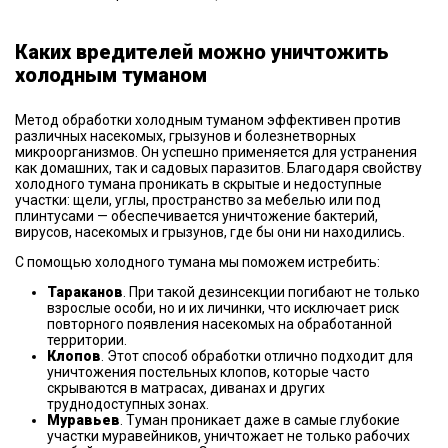
Каких вредителей можно уничтожить
холодным туманом
Метод обработки холодным туманом эффективен против
различных насекомых, грызунов и болезнетворных
микроорганизмов. Он успешно применяется для устранения
как домашних, так и садовых паразитов. Благодаря свойству
холодного тумана проникать в скрытые и недоступные
участки: щели, углы, пространство за мебелью или под
плинтусами — обеспечивается уничтожение бактерий,
вирусов, насекомых и грызунов, где бы они ни находились.
С помощью холодного тумана мы поможем истребить:
Тараканов
. При такой дезинсекции погибают не только
взрослые особи, но и их личинки, что исключает риск
повторного появления насекомых на обработанной
территории.
Клопов
. Этот способ обработки отлично подходит для
уничтожения постельных клопов, которые часто
скрываются в матрасах, диванах и других
труднодоступных зонах.
Муравьев
. Туман проникает даже в самые глубокие
участки муравейников, уничтожает не только рабочих