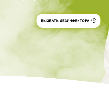
Шершни
контейнеров
Медведка
Теплицы
Дезинсекция помещений
ВЫЗВАТЬ ДЕЗИНФЕКТОРА
Дезинсекция территорий
Жуки
Паук
Чешуйницы
Многоквартирный дом
Вши