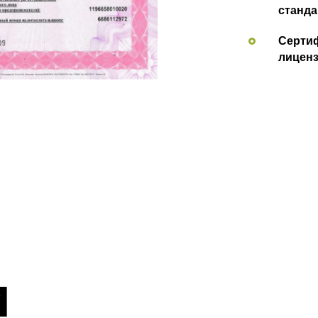
станда
Сертиф
лицен
и