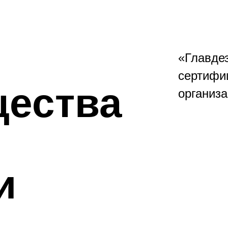
«Главде
сертифи
ества
организа
и