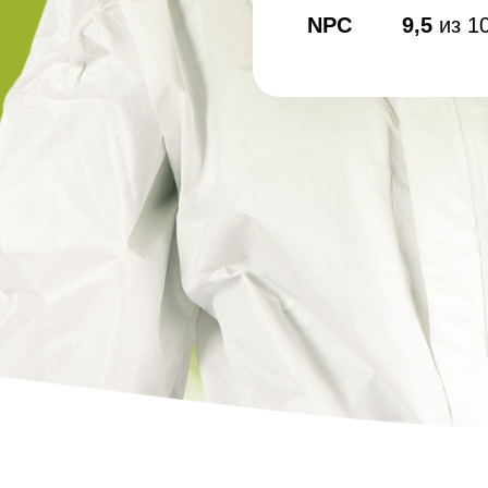
Дезинфекция спо
NPC
9,5
из 1
Обработка рыбног
Дезинфекция фе
Обработка конди
цеха
Дезинфекция ваг
Дезинфекция
холодильников