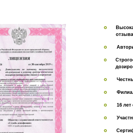
Высока
отзыва
Автор
Строго
дозиро
Честн
Филиал
16 лет
Участн
Сертиф