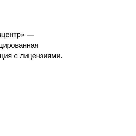
зцентр» —
цированная
ция с лицензиями.