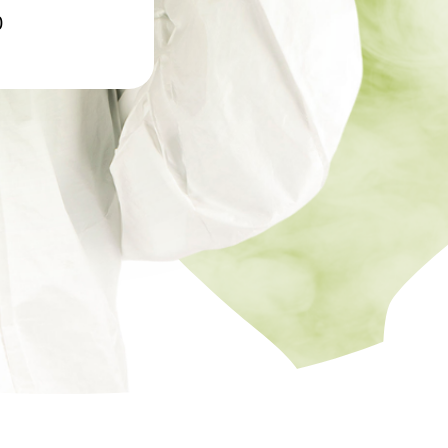
ртзалов
0
о цеха
рм
терского
онов