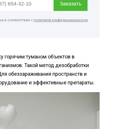
ртзалов
о цеха
ых в соответствии с
политикой конфиденциальности
рм
терского
онов
у горячим туманом объектов в
ганизмов. Такой метод дезобработки
Для обеззараживания пространств и
орудование и эффективные препараты.