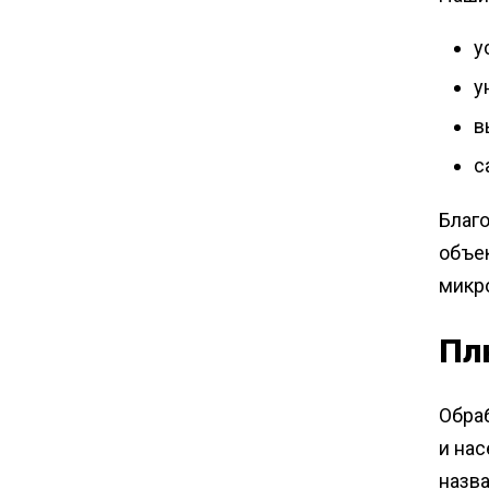
у
у
в
с
Благ
объе
микро
Пл
Обра
и на
назва