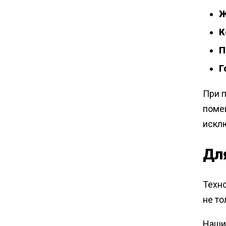
Ж
К
П
Г
При 
поме
искл
Дл
Техно
не то
Наши