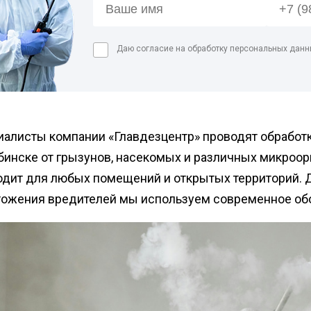
Дезинфекция спо
Обработка рыбног
Даю согласие на обработку персональных данн
Дезинфекция фе
Обработка конди
цеха
Дезинфекция ваг
Дезинфекция
иалисты компании «Главдезцентр» проводят обработк
холодильников
бинске от грызунов, насекомых и различных микроор
одит для любых помещений и открытых территорий. 
тожения вредителей мы используем современное об