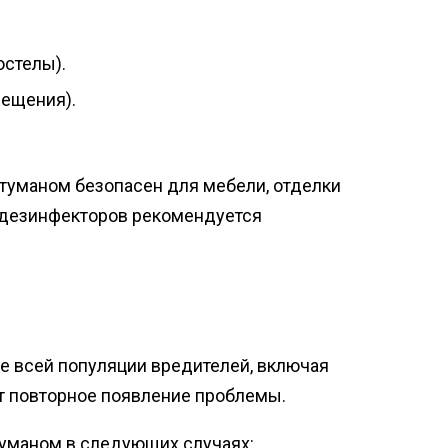
остелы).
мещения).
туманом безопасен для мебели, отделки
ы дезинфекторов рекомендуется
е всей популяции вредителей, включая
ет повторное появление проблемы.
уманом в следующих случаях: