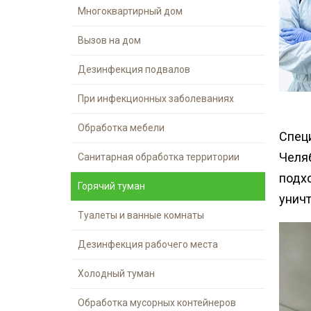
Шершни
Многоквартирный дом
контейнеров
Медведка
Теплицы
Вызов на дом
Дезинсекция помещений
Дезинфекция подвалов
Дезинсекция территорий
Жуки
При инфекционных заболеваниях
Паук
Обработка мебели
Спец
Чешуйницы
Челя
Санитарная обработка территории
Многоквартирный дом
подх
Горячий туман
Вши
унич
Туалеты и ванные комнаты
Дезинфекция рабочего места
Холодный туман
Обработка мусорных контейнеров