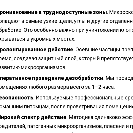
роникновение в труднодоступные зоны
. Микроск
опадают в самые узкие щели, углы и другие отдален
бработке. Это особенно важно при уничтожении клоп
крываться в укромных местах.
ролонгированное действие
. Осевшие частицы пре
ремя, создавая защитный слой, который препятствуе
азвитию микроорганизмов.
перативное проведение дезобработки
. Мы прово
омещениях любого размера всего за 1–2 часа.
езопасность
. Используемые профессиональные сре
омашним питомцам, после проветривания помещение
ирокий спектр действия
. Методика одинаково эфф
редителей, патогенных микроорганизмов, плесени и г