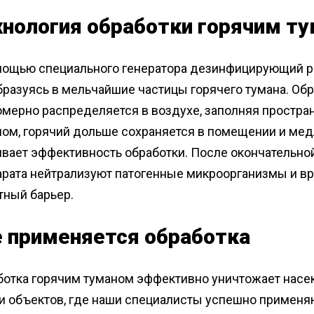
хнология обработки горячим т
мощью специального генератора дезинфицирующий ра
бразуясь в мельчайшие частицы горячего тумана. Об
омерно распределяется в воздухе, заполняя простра
ом, горячий дольше сохраняется в помещении и медл
ивает эффективность обработки. После окончательн
арата нейтрализуют патогенные микроорганизмы и в
тный барьер.
е применяется обработка
ботка горячим туманом эффективно уничтожает насек
и объектов, где наши специалисты успешно применяю