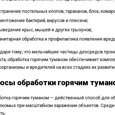
странение постельных клопов, тараканов, блох, комаро
ничтожение бактерий, вирусов и плесени;
ыведение крыс, мышей и других грызунов;
анитарная обработка и профилактика появления вред
одаря тому, что мельчайшие частицы дезсредсв прон
кта, обработка горячим туманом обеспечивает компл
организмы и вредителей на всех стадиях их развити
юсы обработки горячим туман
ботка горячим туманом — действенный способ для о
секомых при масштабном заражении объектов. Среди
ть: