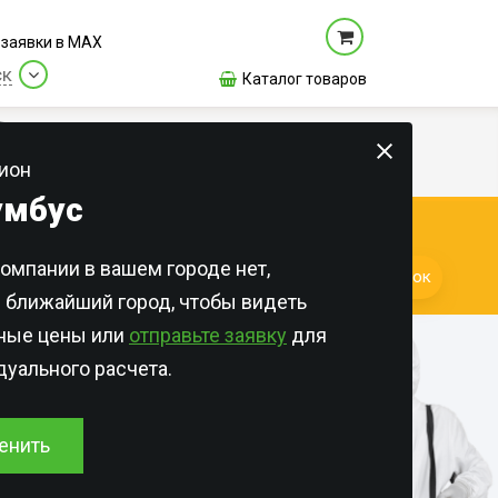
заявки в МАХ
ск
Каталог товаров
Цены
Новости
Контакты
О нас
ион
умбус
КАЖДЫЙ ДЕНЬ!
омпании в вашем городе нет,
раны
Квартиры
Лицензии и сертификаты
Заказать звонок
 ближайший город, чтобы видеть
ка
Общежития
Отзывы
бных
ьные цены или
отправьте заявку
для
азинов
Дома и участки
уального расчета.
сов
азинов
Для Организаций
сени
сторанах
азинов
Онлайн-оплата
елябинске
енить
л и
евых
м