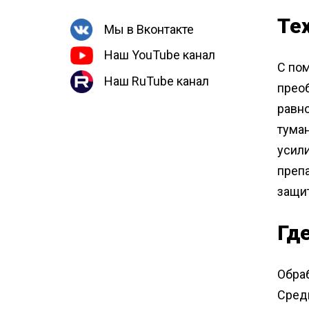
Те
Мы в Вконтакте
Наш YouTube канал
С по
Наш RuTube канал
прео
равн
туман
усил
преп
защи
Гд
Обра
Сред