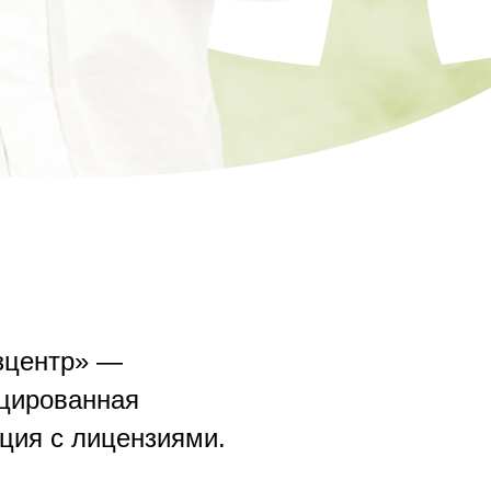
зцентр» —
цированная
ция с лицензиями.