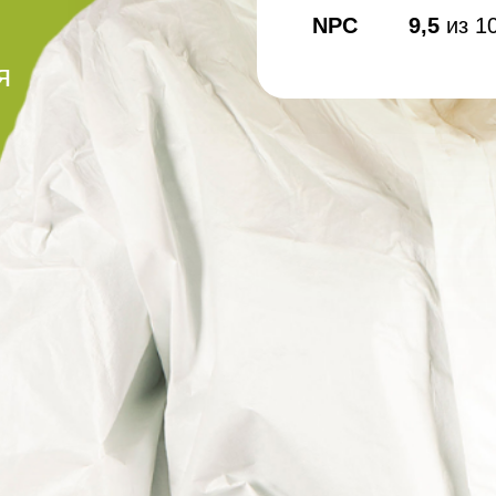
Дезинфекция спо
NPC
9,5
из 1
Обработка рыбног
я
Дезинфекция фе
Обработка конди
цеха
Дезинфекция ваг
Дезинфекция
холодильников