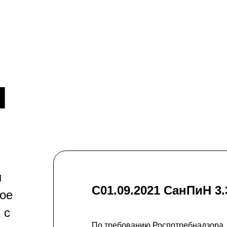
и
ы
С01.09.2021 СанПиН 3.
ное
 с
По требованию Роспотребнадзора,