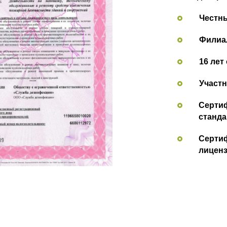
Честн
Филиал
16 лет
Участн
Сертиф
станда
Сертиф
лицен