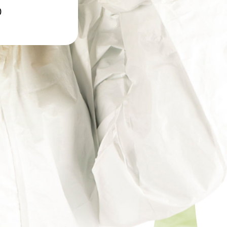
ртзалов
0
о цеха
рм
терского
онов