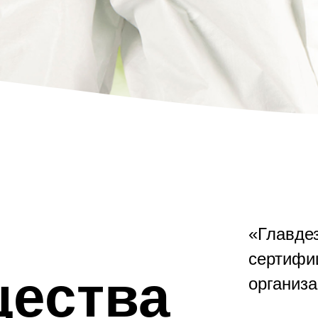
«Главде
сертифи
ества
организа