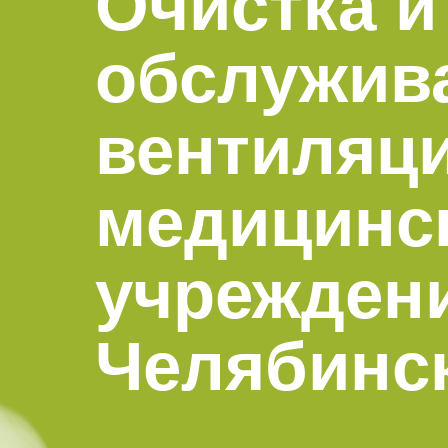
Очистка и
Комары
Дезинфекция 
обслужив
Моль
Многоквартир
Мокрицы
Вызов на дом
вентиляц
Мухи
Дезинфекция 
Мошки
При инфекцио
заболеваниях
Короед
медицинс
Обработка ме
Гербицидная обработка
Борщевик
Санитарная об
Долгоносик
территории
учрежден
Точильщик
Горячий туман
Кожеед
Туалеты и ван
Челябинс
Тля
Дезинфекция р
места
Сверчки
Холодный тум
Слепни
Обработка му