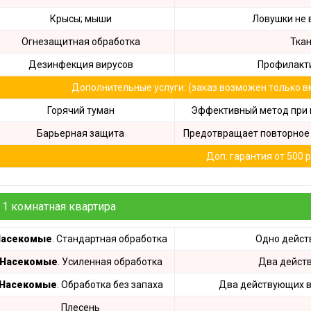
Дезинфекция спо
Крысы; мыши
Ловушки не 
Обработка рыбног
Огнезащитная обработка
Ткан
Дезинфекция фе
Дезинфекция вирусов
Профилакти
Обработка конди
Дополнительные услуги: (заказ возможен только в
цеха
Горячий туман
Эффективный метод при 
Дезинфекция ваг
Барьерная защита
Предотвращает повторное 
Дезинфекция
холодильников
Доп. гарантия от 500 р
1 комнатная квартира
Насекомые
. Стандартная обработка
Одно дейст
Насекомые
. Усиленная обработка
Два дейст
Насекомые
. Обработка без запаха
Два действующих в
Плесень