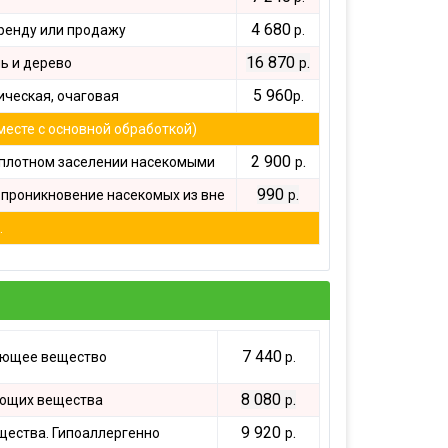
4 680
ренду или продажу
р.
16 870
.
ь и дерево
р
5 960
ческая, очаговая
р.
месте с основной обработкой)
2 900
.
плотном заселении насекомыми
р
990
.
проникновение насекомых из вне
р
.
7 440
ующее вещество
р.
8 080
.
ющих вещества
р
9 920
.
ества. Гипоаллергенно
р