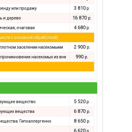
3 810
ренду или продажу
р.
16 870
.
ь и дерево
р
4 680
ческая, очаговая
р.
месте с основной обработкой)
2 900
.
плотном заселении насекомыми
р
990
.
проникновение насекомых из вне
р
.
5 520
твующее вещество
р.
6 870
.
вующих вещества
р
8 650
.
ещества. Гипоаллергенно
р
6 620
р.