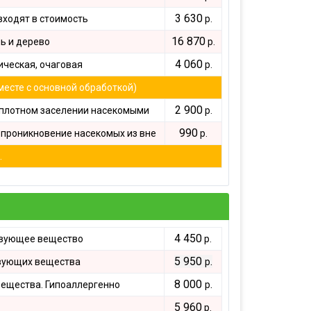
ртзалов
3 630
входят в стоимость
р.
о цеха
16 870
ь и дерево
р.
рм
4 060
ческая, очаговая
р.
терского
месте с основной обработкой)
2 900
плотном заселении насекомыми
р.
онов
990
проникновение насекомых из вне
р.
.
4 450
вующее вещество
р.
5 950
.
вующих вещества
р
8 000
.
ещества. Гипоаллергенно
р
5 960
р.