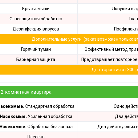
Крысы; мыши
Ловушки в а
Огнезащитная обработка
Ткан
Дезинфекция вирусов
Профилакти
Дополнительные услуги: (заказ возможен только в
Горячий туман
Эффективный метод при 
Барьерная защита
Предотвращает повторное 
Доп. гарантия от 300 р
2 комнатная квартира
асекомые.
Стандартная обработка
Одно дейс
Насекомые.
Усиленная обработка
Два дейст
Насекомые.
Обработка без запаха
Два действующих в
Плесень