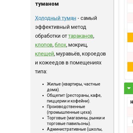
Шершни
туманом
контейнеров
Медведка
Теплицы
Холодный туман
- самый
Дезинсекция помещений
эффективный метод
Дезинсекция территорий
обработки от
тараканов
,
Жуки
клопов
,
блох
, мокриц,
Паук
клещей
, муравьёв, короедов
Чешуйницы
и кожеедов в помещениях
типа:
Многоквартирный дом
Вши
Жилые (квартиры, частные
дома).
Общепит (рестораны, кафе,
пиццерии и кофейни).
Производственные
(промышленные цеха).
Торговые (магазины, рынки и
торговые павильоны).
Административные (школы,