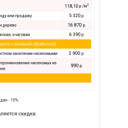
2
118,10
р./м
5 320
нду или продажу
р.
16 870
.
и дерево
р
6 390
ская, очаговая
р.
месте с основной обработкой)
2 900
.
отном заселении насекомыми
р
проникновение насекомых из
990
.
р
вне
.
дан - 10%
ляется скидка: