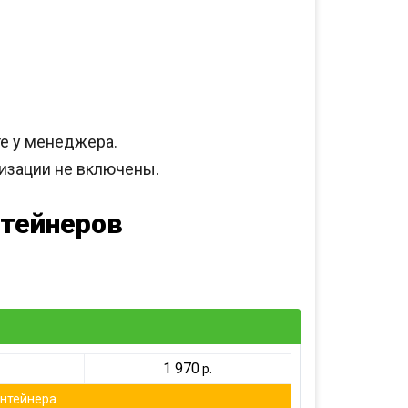
те у менеджера.
изации не включены.
нтейнеров
)
1 970
р.
онтейнера