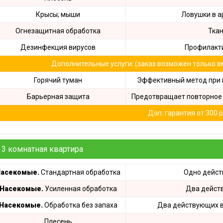
Крысы; мыши
Ловушки в а
Огнезащитная обработка
Ткан
Дезинфекция вирусов
Профилакти
Дополнительные услуги: (заказ возможен только в
Горячий туман
Эффективный метод при 
Барьерная защита
Предотвращает повторное 
Доп. гарантия от 300 р
3 комнатная квартира
асекомые.
Стандартная обработка
Одно дейс
Насекомые.
Усиленная обработка
Два дейст
Насекомые.
Обработка без запаха
Два действующих в
Плесень