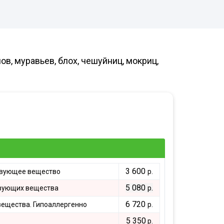
адов
евого
йнерных
итий
сов
в, муравьев, блох, чешуйниц, мокриц,
дприятий
енности
адов
ицинских
валов
молочных
иниц
 и саун
евых
3 600
твующее вещество
р.
5 080
.
вующих вещества
р
дуктовых
6 720
ещества. Гипоаллергенно
р.
5 350
р.