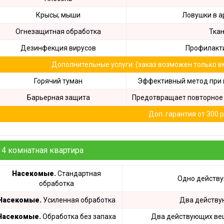
Крысы; мыши
Ловушки в а
Огнезащитная обработка
Ткан
Дезинфекция вирусов
Профилакти
Дополнительные услуги: (заказ возможен только в
Горячий туман
Эффективный метод при 
Барьерная защита
Предотвращает повторное 
Доп. гарантия от 300 р
4 комнатная квартира
Насекомые.
Стандартная
Одно действ
обработка
Насекомые.
Усиленная обработка
Два действу
Насекомые.
Обработка без запаха
Два действующих вещ