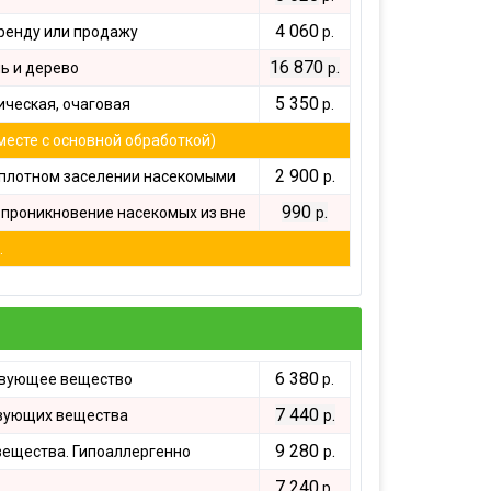
4 060
ренду или продажу
р.
16 870
.
ь и дерево
р
5 350
ческая, очаговая
р.
месте с основной обработкой)
2 900
.
плотном заселении насекомыми
р
990
.
проникновение насекомых из вне
р
.
6 380
твующее вещество
р.
7 440
.
вующих вещества
р
9 280
.
ещества. Гипоаллергенно
р
7 240
р.