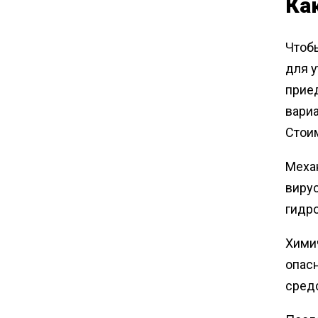
Ка
Чтобы
для у
прие
вариа
Стоим
Меха
вирус
гидр
Химич
опас
сред