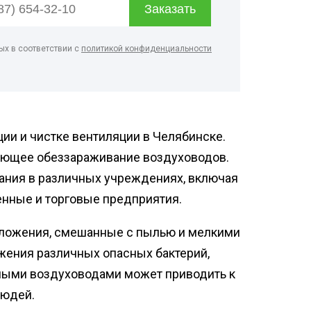
ртзалов
о цеха
ых в соответствии с
политикой конфиденциальности
рм
терского
онов
ии и чистке вентиляции в Челябинске.
ующее обеззараживание воздуховодов.
ания в различных учреждениях, включая
нные и торговые предприятия.
тложения, смешанные с пылью и мелкими
жения различных опасных бактерий,
нными воздуховодами может приводить к
людей.