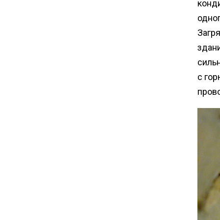
конд
одног
Загр
здан
силь
с го
прово