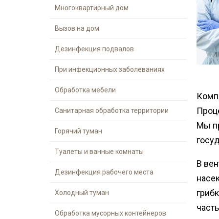
Шершни
Многоквартирный дом
контейнеров
Медведка
Теплицы
Вызов на дом
Дезинсекция помещений
Дезинфекция подвалов
Дезинсекция территорий
Жуки
При инфекционных заболеваниях
Паук
Обработка мебели
Компа
Чешуйницы
Проц
Санитарная обработка территории
Многоквартирный дом
Мы п
Горячий туман
Вши
госу
Туалеты и ванные комнаты
В ве
Дезинфекция рабочего места
насе
гриб
Холодный туман
част
Обработка мусорных контейнеров