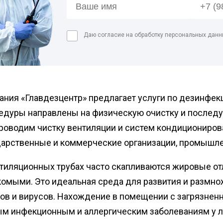
Дезинфекция спо
Обработка рыбног
Даю согласие на обработку персональных данн
Дезинфекция фе
Обработка конди
цеха
Дезинфекция ваг
Дезинфекция
ния «Главдезцентр» предлагает услуги по дезинфекц
холодильников
едуры направлены на физическую очистку и послед
роводим чистку вентиляции и систем кондициониров
дарственные и коммерческие организации, промышле
нтиляционных трубах часто скапливаются жировые о
комыми. Это идеальная среда для развития и размно
ков и вирусов. Нахождение в помещении с загрязне
ым инфекционным и аллергическим заболеваниям у 