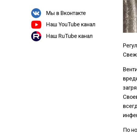
Мы в Вконтакте
Наш YouTube канал
Наш RuTube канал
Регу
Свеж
Венти
вред
загр
Свое
всегд
инфе
По н