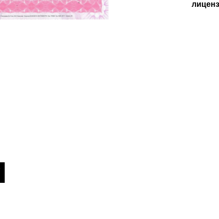
лицен
и