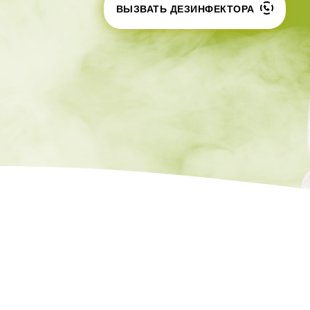
Шершни
ВЫЗВАТЬ ДЕЗИНФЕКТОРА
контейнеров
Медведка
Теплицы
Дезинсекция помещений
Дезинсекция территорий
Жуки
Паук
Чешуйницы
Многоквартирный дом
Вши