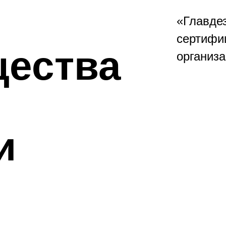
«Главде
сертифи
ества
организа
и