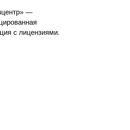
зцентр» —
цированная
ция с лицензиями.