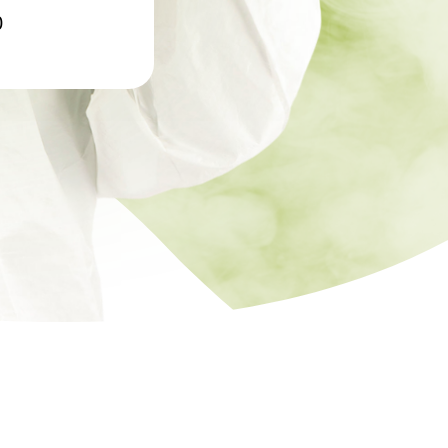
ртзалов
0
о цеха
рм
терского
онов