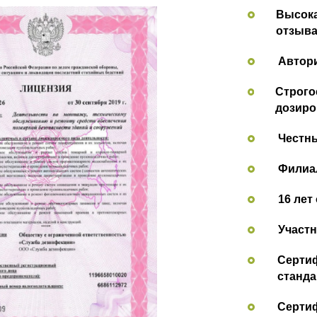
Высока
отзыва
Автор
Строго
дозиро
Честн
Филиал
16 лет
Участн
Сертиф
станда
Сертиф