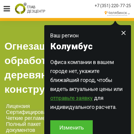
+7 (351) 220-77-25
ГЛАВ
ДЕЗЦЕНТР
Челябинск
МЫ ВЫПОЛНЯЕМ
БОЛЕЕ 250 ЗАКАЗОВ
КАЖДЫЙ ДЕНЬ!
Ваш регион
Огнезащитная
Колумбус
обработка
Офиса компании в вашем
городе нет, укажите
деревянных
ближайший город, чтобы
конструкций
видеть актуальные цены или
отправьте заявку
для
Лицензия
индивидуального расчета.
Сертифицированная химия
Четкие регламенты
Полный пакет
Изменить
документов