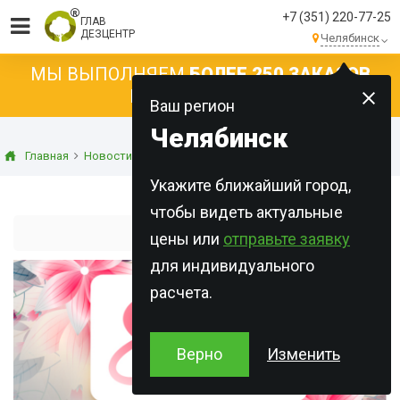
+7 (351) 220-77-25
ГЛАВ
ДЕЗЦЕНТР
Челябинск
МЫ ВЫПОЛНЯЕМ
БОЛЕЕ 250 ЗАКАЗОВ
КАЖДЫЙ ДЕНЬ!
Ваш регион
Челябинск
Главная
Новости
Новости компании
8 марта 2023
Укажите ближайший город,
чтобы видеть актуальные
8 марта 2023
цены или
отправьте заявку
для индивидуального
расчета.
Верно
Изменить