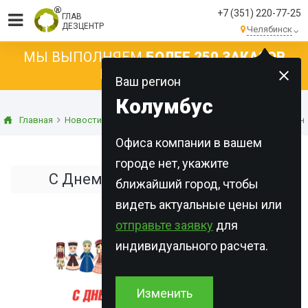
+7 (351) 220-77-25
ГЛАВ
ДЕЗЦЕНТР
Челябинск
МЫ ВЫПОЛНЯЕМ
БОЛЕЕ 250 ЗАКАЗОВ
КАЖДЫЙ ДЕНЬ!
Ваш регион
Колумбус
Главная
Новости
Новости компании
С Днем народного единс
Офиса компании в вашем
городе нет, укажите
С Днем народного единства!
ближайший город, чтобы
видеть актуальные цены или
отправьте заявку
для
индивидуального расчета.
Изменить