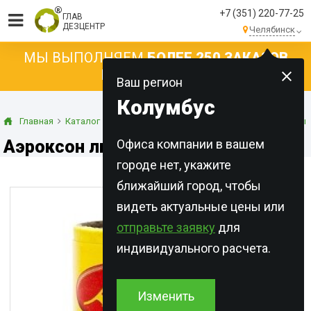
+7 (351) 220-77-25
ГЛАВ
ДЕЗЦЕНТР
Челябинск
МЫ ВЫПОЛНЯЕМ
БОЛЕЕ 250 ЗАКАЗОВ
КАЖДЫЙ ДЕНЬ!
Ваш регион
Колумбус
Главная
Каталог
Инсектицидные ловушки
Ловушки и ленты 
Аэроксон липкая лента
Офиса компании в вашем
городе нет, укажите
ближайший город, чтобы
видеть актуальные цены или
отправьте заявку
для
индивидуального расчета.
Изменить