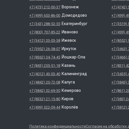
Воронеж
+7 (473) 212-00-37
+7 (4742) 
Домодедово
+7 (499) 653-86-00
+7 (499) 4
Екатеринбург
+7 (343) 288-52-55
+7 (3519) 
Иваново
+7 (800) 707-85-22
+7 (499) 4
Ижевск
+7 (3412) 33-03-38
+7 (8552) 
Иркутск
+7 (3952) 26-58-07
+7 (3463) 
Йошкар-Ола
+7 (8362) 34-74-45
+7 (3466) 
Казань
+7 (843) 255-51-18
+7 (831) 4
Калининград
+7 (4012) 43-03-40
+7 (3435) 
Калуга
+7 (4842) 20-72-08
+7 (3843) 
Кемерово
+7 (3842) 32-69-30
+7 (861) 2
Киров
+7 (8332) 21-15-80
+7 (383) 2
Королёв
+7 (499) 322-09-44
+7 (3812) 
Политика конфиденциальности
Согласие на обработку 