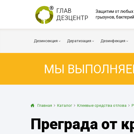
ГЛАВ
Защитим от любых
ДЕЗЦЕНТР
грызунов, бактерий
Дезинсекция
Дератизация
Дезинфекция
МЫ ВЫПОЛНЯ
Тараканы
Мыши
Вирусы и бакт
Клопы
Крысы
Коронавирус
Клещи
Дератизация помещений
Куриные клещи
Плесень
Муравьи
Дератизация территорий
Грибок
Главная
Каталог
Клеевые средства отлова
Р
Блохи
Многоквартирный дом
Дезодорация
Преграда от 
Осы
Дератизация помещений
Транспорт
Огневка
Вентиляция