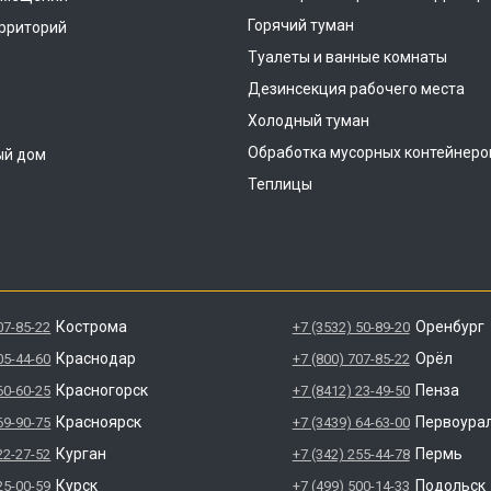
Горячий туман
рриторий
Туалеты и ванные комнаты
Дезинсекция рабочего места
Холодный туман
Обработка мусорных контейнеро
ый дом
Теплицы
Кострома
Оренбург
07-85-22
+7 (3532) 50-89-20
Краснодар
Орёл
05-44-60
+7 (800) 707-85-22
Красногорск
Пенза
60-60-25
+7 (8412) 23-49-50
Красноярск
Первоура
69-90-75
+7 (3439) 64-63-00
Курган
Пермь
22-27-52
+7 (342) 255-44-78
Курск
Подольск
25-00-59
+7 (499) 500-14-33