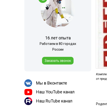
Шершни
контейнеров
Медведка
Теплицы
Дезинсекция помещений
Дезинсекция территорий
Жуки
16 лет опыта
Паук
Работаем в 80 городах
Чешуйницы
России
Многоквартирный дом
Заказать звонок
Вши
Комплек
от пре
Мы в Вконтакте
Наш YouTube канал
Наш RuTube канал
Родент