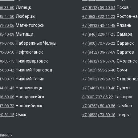
Липецк
Псков
56-33-60
+7 (8112) 59-10-54
Люберцы
Ростов-н
95-44-50
+7 (863) 322-11-23
Магнитогорск
Рязань
51-70-06
+7 (4912) 43-41-48
Мытищи
Самара
95-40-09
+7 (846) 229-44-25
Набережные Челны
Саранск
91-07-06
+7 (800) 707-85-22
Нефтеюганск
Саратов
70-00-50
+7 (8452) 39-77-69
Нижневартовск
Смоленск
30-03-15
+7 (4812) 51-57-76
Нижний Новгород
Сочи
2-050-42
+7 (862) 555-25-40
Нижний Тагил
Ставропо
47-88-77
+7 (8652) 20-59-72
Новокузнецк
Сургут
34-81-45
+7 (3462) 51-10-48
Новороссийск
Таганрог
06-60-08
8 (800) 707-85-22
Новосибирск
Тамбов
47-88-72
+7 (4752) 50-40-56
Омск
Тверь
20-81-15
+7 (4822) 73-80-18
данных