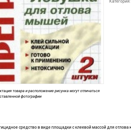
Категория:
Дезинфекция спо
Обработка рыбног
Дезинфекция фе
Обработка конди
цеха
Дезинфекция ваг
Дезинфекция
холодильников
тация товара и расположение рисунка могут отличаться
дставленной фотографии
ицидное средство в виде площадки с клеевой массой для отлова к