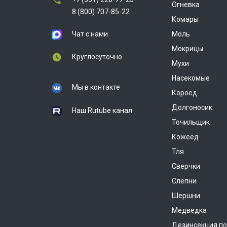
Огневка
8 (800) 707-85-22
Комары
Чат с нами
Моль
Мокрицы
Круглосуточно
Мухи
Насекомые
Мы в контакте
Короед
Долгоносик
Наш Rutube канал
Точильщик
Кожеед
Тля
Сверчки
Слепни
Шершни
Медведка
Дезинсекция п