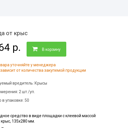
адов
евого
йнерных
итий
сов
да от крыс
дприятий
енности
64 р.
адов
В корзину
ицинских
валов
овара уточняйте у менеджера
молочных
зависит от количества закупемой продукции
иниц
 и саун
уемый вредитель:
Крысы
евых
змерения:
2 шт./уп.
 в упаковке:
50
дуктовых
дное средство в виде площадки с клеевой массой
 крыс, 135х280 мм.