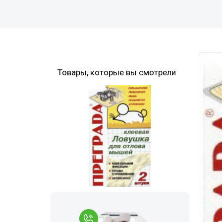
Комары
Дезинфекция 
Моль
Многоквартир
Мокрицы
Вызов на дом
Мухи
Дезинфекция 
Товары, которые вы смотрели
Мошки
При инфекцио
заболеваниях
Короед
Обработка ме
Гербицидная обработка
Борщевик
Санитарная об
Долгоносик
территории
Точильщик
Горячий туман
Кожеед
Туалеты и ван
Тля
Дезинфекция р
места
Сверчки
Холодный тум
Слепни
Обработка му