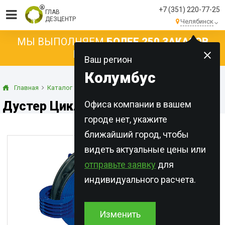
+7 (351) 220-77-25
ГЛАВ
ДЕЗЦЕНТР
Челябинск
МЫ ВЫПОЛНЯЕМ
БОЛЕЕ 250 ЗАКАЗОВ
КАЖДЫЙ ДЕНЬ!
Ваш регион
Колумбус
Главная
Каталог
Оборудование
Дустеры
Дустер Циклон
Дустер Циклон
Офиса компании в вашем
городе нет, укажите
ближайший город, чтобы
видеть актуальные цены или
отправьте заявку
для
индивидуального расчета.
Изменить