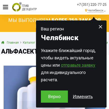
+7 (351) 220-77-25
ГЛАВ
ДЕЗЦЕНТР
Челябинск
МЫ ВЫПОЛНЯЕМ
БОЛЕЕ 250 ЗАКАЗОВ
КАЖДЫЙ ДЕНЬ!
Ваш регион
Челябинск
Главная
Каталог
Продукция производства «Асплант Евро Кем
АЛЬФАСЕКТ ПЛЮС 020SC
Укажите ближайший город,
чтобы видеть актуальные
цены или
отправьте заявку
для индивидуального
расчета.
Верно
Изменить