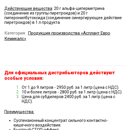
Действующие вещества
: 20 г альфа-циперметрина
(соединение из группы пиретроидов) и 20 г
пиперонилбутоксида (соединение синергирующее действие
пиретроидов) в 1 л продукта.
Категория:
Продукция производства «Асплант Евро
Кемикалс»
Для официальных дистрибьюторов действуют
особые условия
:
От 1 до 9 литров - 2950 руб. за 1 литр (цена c НДС).
10 и более литров - 2800 руб. за 1 литр (цена c НДС).
Цена для субдилеров 2400 руб. за 1 литр (цена c
НДС).
Преимущества:
Суспензионный концентрат сильного контактно-
кишечного воздействия.
Быстрый СТОП-эффект.