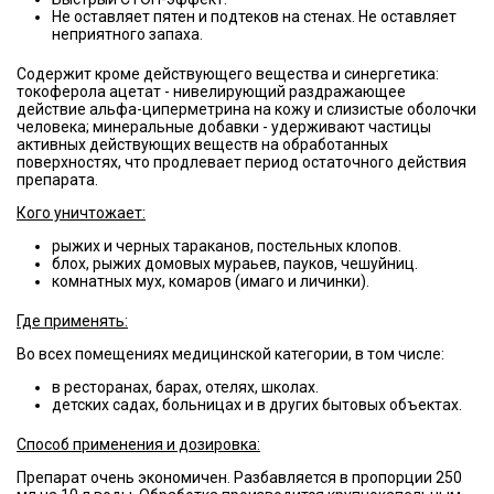
Не оставляет пятен и подтеков на стенах. Не оставляет
неприятного запаха.
Содержит кроме действующего вещества и синергетика:
токоферола ацетат - нивелирующий раздражающее
действие альфа-циперметрина на кожу и слизистые оболочки
человека; минеральные добавки - удерживают частицы
активных действующих веществ на обработанных
поверхностях, что продлевает период остаточного действия
препарата.
Кого уничтожает:
рыжих и черных тараканов, постельных клопов.
блох, рыжих домовых мураьев, пауков, чешуйниц.
комнатных мух, комаров (имаго и личинки).
Где применять:
Во всех помещениях медицинской категории, в том числе:
в ресторанах, барах, отелях, школах.
детских садах, больницах и в других бытовых объектах.
Способ применения и дозировка:
Препарат очень экономичен. Разбавляется в пропорции 250