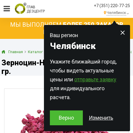
+7 (351) 220-77-25
ГЛАВ
ДЕЗЦЕНТР
Челябинск
МЫ ВЫПОЛНЯЕМ
БОЛЕЕ 250 ЗАКАЗОВ
КАЖДЫЙ ДЕНЬ!
Ваш регион
Челябинск
Главная
Каталог
Готовые приманки
Гранулированные прима
Зерноцин-НЕО, гранулы, пакет 100
Укажите ближайший город,
гр.
чтобы видеть актуальные
цены или
отправьте заявку
для индивидуального
расчета.
Верно
Изменить