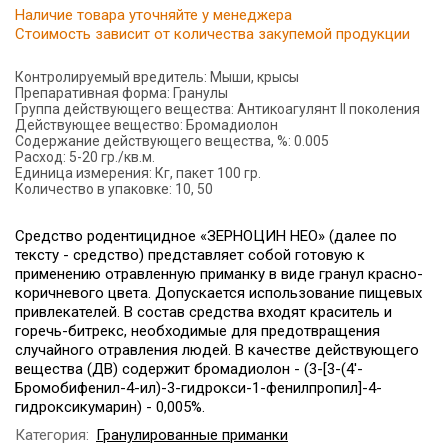
Наличие товара уточняйте у менеджера
Стоимость зависит от количества закупемой продукции
Контролируемый вредитель:
Мыши, крысы
Препаративная форма:
Гранулы
Группа действующего вещества:
Антикоагулянт II поколения
Действующее вещество:
Бромадиолон
Содержание действующего вещества, %:
0.005
Расход:
5-20 гр./кв.м.
Единица измерения:
Кг, пакет 100 гр.
Количество в упаковке:
10, 50
Средство родентицидное «ЗЕРНОЦИН НЕО» (далее по
тексту - средство) представляет собой готовую к
применению отравленную приманку в виде гранул красно-
коричневого цвета. Допускается использование пищевых
привлекателей. В состав средства входят краситель и
горечь-битрекс, необходимые для предотвращения
случайного отравления людей. В качестве действующего
вещества (ДВ) содержит бромадиолон - (3-[3-(4'-
Бромобифенил-4-ил)-3-гидрокси-1-фенилпропил]-4-
гидроксикумарин) - 0,005%.
Категория:
Гранулированные приманки