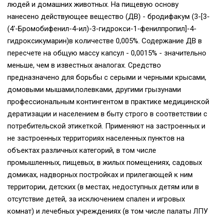
людей и домашних животных. На пищевую основу
нанесено действующее вещество (ДВ) - бродифакум (3-[3-
(4'-Бромобифенил-4-ил)-3-гидрокси-1-фенилпропил]-4-
гидроксикумарин)в количестве 0,005%. Содержание ДВ в
пересчете на общую массу капсул - 0,0015% - значительно
меньше, чем в известных аналогах. Средство
предназначено для борьбы с серыми и черными крысами,
домовыми мышами,полевками, другими грызунами
профессиональным контингентом в практике медицинской
дератизации и населением в быту строго в соответствии с
потребительской этикеткой. Применяют на застроенных и
не застроенных территориях населенных пунктов на
объектах различных категорий, в том числе
промышленных, пищевых, в жилых помещениях, садовых
домиках, надворных постройках и прилегающей к ним
территории, детских (в местах, недоступных детям или в
отсутствие детей, за исключением спален и игровых
комнат) и лечебных учреждениях (в том числе палаты ЛПУ