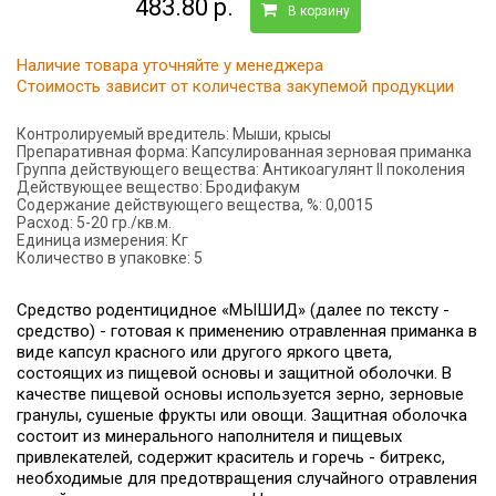
483.80 р.
В корзину
Наличие товара уточняйте у менеджера
Стоимость зависит от количества закупемой продукции
Контролируемый вредитель:
Мыши, крысы
Препаративная форма:
Капсулированная зерновая приманка
Группа действующего вещества:
Антикоагулянт II поколения
Действующее вещество:
Бродифакум
Содержание действующего вещества, %:
0,0015
Расход:
5-20 гр./кв.м.
Единица измерения:
Кг
Количество в упаковке:
5
Средство родентицидное «МЫШИД» (далее по тексту -
средство) - готовая к применению отравленная приманка в
виде капсул красного или другого яркого цвета,
состоящих из пищевой основы и защитной оболочки. В
качестве пищевой основы используется зерно, зерновые
гранулы, сушеные фрукты или овощи. Защитная оболочка
состоит из минерального наполнителя и пищевых
привлекателей, содержит краситель и горечь - битрекс,
необходимые для предотвращения случайного отравления