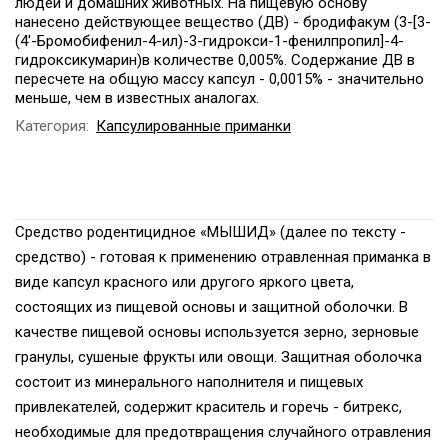
людей и домашних животных. На пищевую основу
нанесено действующее вещество (ДВ) - бродифакум (3-[3-
(4'-Бромобифенил-4-ил)-3-гидрокси-1-фенилпропил]-4-
гидроксикумарин)в количестве 0,005%. Содержание ДВ в
пересчете на общую массу капсул - 0,0015% - значительно
меньше, чем в известных аналогах.
Категория:
Капсулированные приманки
Средство родентицидное «МЫШИД» (далее по тексту -
средство) - готовая к применению отравленная приманка в
виде капсул красного или другого яркого цвета,
состоящих из пищевой основы и защитной оболочки. В
качестве пищевой основы используется зерно, зерновые
гранулы, сушеные фрукты или овощи. Защитная оболочка
состоит из минерального наполнителя и пищевых
привлекателей, содержит краситель и горечь - битрекс,
необходимые для предотвращения случайного отравления