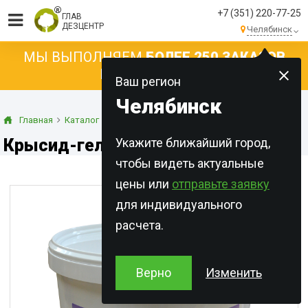
+7 (351) 220-77-25
ГЛАВ
ДЕЗЦЕНТР
Челябинск
МЫ ВЫПОЛНЯЕМ
БОЛЕЕ 250 ЗАКАЗОВ
КАЖДЫЙ ДЕНЬ!
Ваш регион
Челябинск
Главная
Каталог
Концентраты
Гели
Крысид-гель
Крысид-гель
Укажите ближайший город,
чтобы видеть актуальные
цены или
отправьте заявку
для индивидуального
расчета.
Верно
Изменить