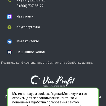
+7 (351) 220-77-25
8 (800) 707-85-22
Чат с нами
Круглосуточно
Мы в контакте
Наш Rutube канал
Политика конфиденциальности
Согласие на обработку данных
Мы используем cookies, Яндекс.Метрику и иные
ГЛАВДЕЗЦЕНТР является зарегистрированным товарным
сервисы для персонализации контента и
знаком. Все права защищены.
повышения удобства пользования сайтом
ООО "СЛУЖБА ДЕЗИНФЕКЦИИ" 620012 СВЕРДЛОВСКАЯ