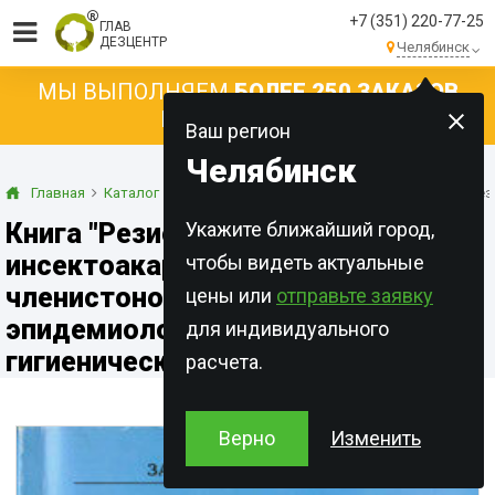
+7 (351) 220-77-25
ГЛАВ
ДЕЗЦЕНТР
Челябинск
МЫ ВЫПОЛНЯЕМ
БОЛЕЕ 250 ЗАКАЗОВ
КАЖДЫЙ ДЕНЬ!
Ваш регион
Челябинск
Главная
Каталог
Специализированная литература
Книга "Ре
Книга "Резистентность в
Укажите ближайший город,
инсектоакарицидам
чтобы видеть актуальные
членистоногих, имеющих
цены или
отправьте заявку
эпидемиологическое и санитарно-
для индивидуального
гигиеническое значение."
расчета.
Верно
Изменить