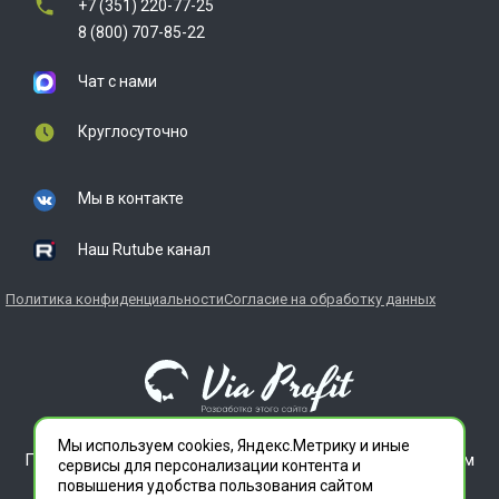
+7 (351) 220-77-25
8 (800) 707-85-22
Чат с нами
Круглосуточно
Мы в контакте
Наш Rutube канал
Политика конфиденциальности
Согласие на обработку данных
Мы используем cookies, Яндекс.Метрику и иные
ГЛАВДЕЗЦЕНТР является зарегистрированным товарным
сервисы для персонализации контента и
знаком. Все права защищены.
повышения удобства пользования сайтом