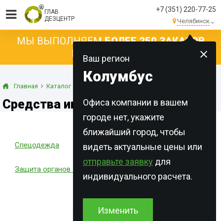
+7 (351) 220-77-25
ГЛАВ
ДЕЗЦЕНТР
Челябинск
МЫ ВЫПОЛНЯЕМ
БОЛЕЕ 250 ЗАКАЗОВ
КАЖДЫЙ ДЕНЬ!
Ваш регион
Колумбус
Главная
Каталог
Средства индивидуальной защиты
Средства индивидуальной защиты
Офиса компании в вашем
городе нет, укажите
ближайший город, чтобы
Спецодежда
Защита органов дыхания
видеть актуальные цены или
отправьте заявку
для
Защита органов зрения
индивидуального расчета.
Изменить