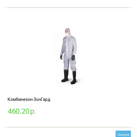
Комбинезон ЗонГард
460.20
р.
Скидка