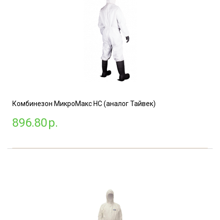
Комбинезон МикроМакс НС (аналог Тайвек)
896.80
р.