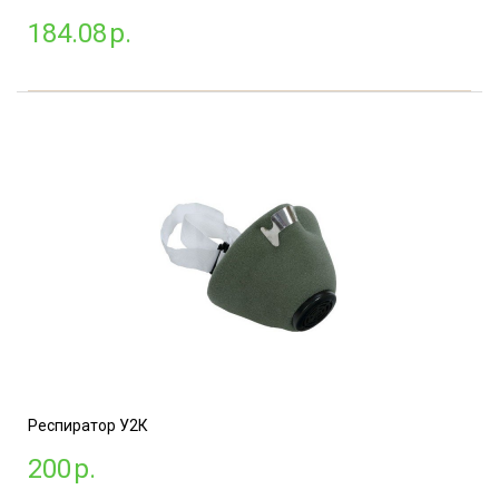
184.08
р.
Респиратор У2К
200
р.