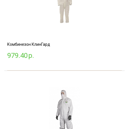
Комбинезон КлинГард
979.40
р.