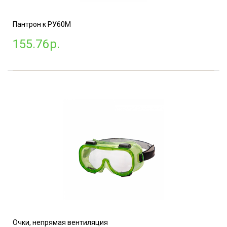
Пантрон к РУ60М
155.76
р.
Очки, непрямая вентиляция