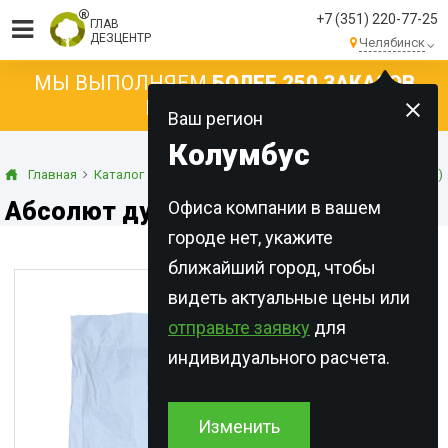
+7 (351) 220-77-25
ГЛАВ
ДЕЗЦЕНТР
Челябинск
МЫ ВЫПОЛНЯЕМ
БОЛЕЕ 250 ЗАКАЗОВ
КАЖДЫЙ ДЕНЬ!
Ваш регион
Колумбус
Главная
Каталог
Инсектициды
Дусты (порошковые формы)
Абсолют дуст, 1 кг
Офиса компании в вашем
городе нет, укажите
ближайший город, чтобы
видеть актуальные цены или
отправьте заявку
для
индивидуального расчета.
Изменить