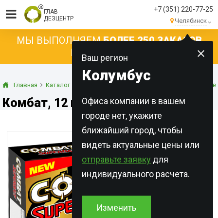
+7 (351) 220-77-25
ГЛАВ
ДЕЗЦЕНТР
Челябинск
МЫ ВЫПОЛНЯЕМ
БОЛЕЕ 250 ЗАКАЗОВ
КАЖДЫЙ ДЕНЬ!
Ваш регион
Колумбус
Главная
Каталог
Готовые приманки
Ловушки для тараканов 
Комбат, 12 шт./уп.
Офиса компании в вашем
городе нет, укажите
ближайший город, чтобы
видеть актуальные цены или
отправьте заявку
для
индивидуального расчета.
Изменить