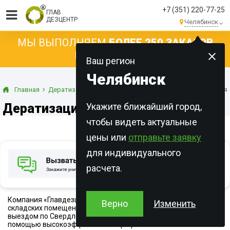
+7 (351) 220-77-25
ГЛАВ
ДЕЗЦЕНТР
Челябинск
МЫ ВЫПОЛНЯЕМ
БОЛЕЕ 250 ЗАКАЗОВ
КАЖДЫЙ ДЕНЬ!
Ваш регион
Челябинск
Главная
Дератизация
Дератизация помещений
Дератизация
Дератизация складов
Укажите ближайший город,
чтобы видеть актуальные
цены или
отправьте заявку
для индивидуального
расчета.
Компания «Главдезцентр» оказывает услуги по дератизации
Верно
Изменить
складских помещений на территории Екатеринбурга и с
выездом по Свердловской области. Обработка проводится с
помощью высокоэффективных профессиональных