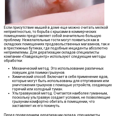
Если присутствие мышей в доме еще можно считать мелкой
неприятностью, то борьба с крысами в коммерческих
помещениях представляет собой значительно большую
проблему. Нежелательные гости могут появиться как в
складских помещениях продовольственных магазинов, так и
в престижных бутиках, где подобные инциденты абсолютно
неприемлемы. Для дератизации складов специалисты
компании «Главдезцентр» используют следующие методы
обработки:
Механический метод. Это использование различных
ловушек для поимки грызунов.
Химический способ. Включает в себя применение ядов,
которые могут быть использованы для отпугивания или
уничтожения грызунов с помощью устройств, создающих
горячий или холодный туман.
Ультразвуковой метод. Считается наиболее гуманным,
поскольку ультразвук создает условия, не позволяющие
грызунам комфортно обитать в помещении, что
заставляет их его покинуть.
Перед проведением дератизации склада, специалисты