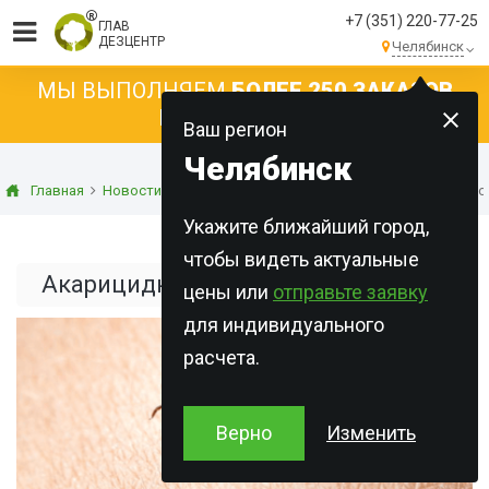
+7 (351) 220-77-25
ГЛАВ
ДЕЗЦЕНТР
Челябинск
МЫ ВЫПОЛНЯЕМ
БОЛЕЕ 250 ЗАКАЗОВ
КАЖДЫЙ ДЕНЬ!
Ваш регион
Челябинск
Главная
Новости
Статьи о дезинсекции
Акарицидная обрабо
Укажите ближайший город,
чтобы видеть актуальные
Акарицидная обработка от клещей
цены или
отправьте заявку
для индивидуального
расчета.
Верно
Изменить