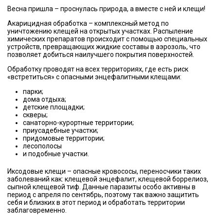
Весна пришла – проснулась природа, а вместе с ней и клещи!
Акарицидная обработка – комплексный метод по
уничтожению клещей на открытых участках. Распыление
химических препаратов происходит с помощью специальных
устройств, превращающих жидкие составы в аэрозоль, что
позволяет добиться наилучшего покрытия поверхностей.
Обработку проводят на всех территориях, где есть риск
«встретиться» с опасными энцефалитными клещами:
парки;
дома отдыха;
детские площадки;
скверы;
санаторно-курортные территории;
приусадебные участки;
придомовые территории;
лесополосы
и подобные участки.
Иксодовые клещи – опасные кровососы, переносчики таких
заболеваний как: клещевой энцефалит, клещевой боррелиоз,
сыпной клещевой тиф. Данные паразиты особо активны в
период с апреля по сентябрь, поэтому так важно защитить
себя и близких в этот период и обработать территории
заблаговременно.