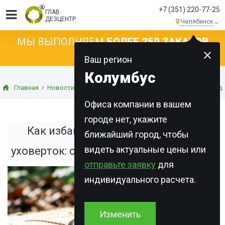
+7 (351) 220-77-25
ГЛАВ
ДЕЗЦЕНТР
Челябинск
МЫ ВЫПОЛНЯЕМ
БОЛЕЕ 250 ЗАКАЗОВ
КАЖДЫЙ ДЕНЬ!
Ваш регион
Колумбус
Главная
Новости
Статьи о дезинсекции
Как избавиться от д
Офиса компании в вашем
городе нет, укажите
Как избавиться от двухвосток и
ближайший город, чтобы
видеть актуальные цены или
уховерток: советы для дома и участка
отправьте заявку
для
индивидуального расчета.
Изменить