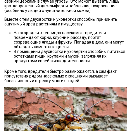
своими церками в случае угрозы. Это может вызвать лишь
кратковременный дискомфорт и небольшое покраснение
(особенно у людей с чувствительной кожей).
Вместе с тем двухвостки и уховертки способны причинить
ощутимый вред растениям и имуществу:
На огороде и в теплицах насекомые-вредители
повреждают корни, клубни и рассаду, портят
созревающие ягоды и фрукты. Попадая в дом, они могут
объедать комнатные цветы.
В помещении двухвостки и уховертки способны питаться
остатками пищи, крупами и мукой, загрязняя их
продуктами своей жизнедеятельности.
Кроме того, вредители быстро размножаются, а сам факт
присутствия рядом насекомых с клешнями вызывает
брезгливость и стресс у многих людей.