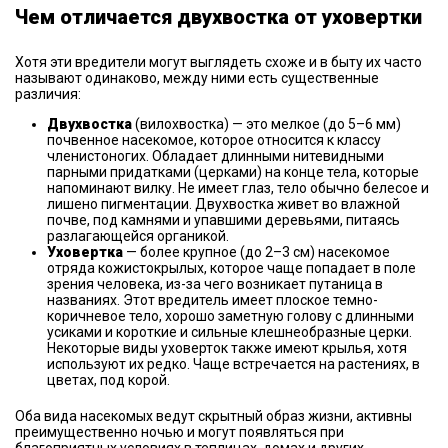
Чем отличается двухвостка от уховертки
Хотя эти вредители могут выглядеть схоже и в быту их часто
называют одинаково, между ними есть существенные
различия:
Двухвостка
(вилохвостка) — это мелкое (до 5–6 мм)
почвенное насекомое, которое относится к классу
членистоногих. Обладает длинными нитевидными
парными придатками (церками) на конце тела, которые
напоминают вилку. Не имеет глаз, тело обычно белесое и
лишено пигментации. Двухвостка живет во влажной
почве, под камнями и упавшими деревьями, питаясь
разлагающейся органикой.
Уховертка
— более крупное (до 2–3 см) насекомое
отряда кожистокрылых, которое чаще попадает в поле
зрения человека, из-за чего возникает путаница в
названиях. Этот вредитель имеет плоское темно-
коричневое тело, хорошо заметную голову с длинными
усиками и короткие и сильные клешнеобразные церки.
Некоторые виды уховерток также имеют крылья, хотя
используют их редко. Чаще встречается на растениях, в
цветах, под корой.
Оба вида насекомых ведут скрытный образ жизни, активны
преимущественно ночью и могут появляться при