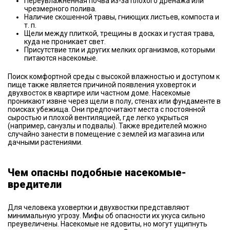
Переувлажненная почва из-за плохого дренажа или
чрезмерного полива.
Наличие скошенной травы, гниющих листьев, компоста и
т. п.
Щели между плиткой, трещины в досках и густая трава,
куда не проникает свет.
Присутствие тли и других мелких организмов, которыми
питаются насекомые.
Поиск комфортной среды с высокой влажностью и доступом к
пище также является причиной появления уховерток и
двухвосток в квартире или частном доме. Насекомые
проникают извне через щели в полу, стенах или фундаменте в
поисках убежища. Они предпочитают места с постоянной
сыростью и плохой вентиляцией, где легко укрыться
(например, санузлы и подвалы). Также вредителей можно
случайно занести в помещение с землей из магазина или
дачными растениями.
Чем опасны подобные насекомые-
вредители
Для человека уховертки и двухвостки представляют
минимальную угрозу. Мифы об опасности их укуса сильно
преувеличены. Насекомые не ядовиты, но могут ущипнуть