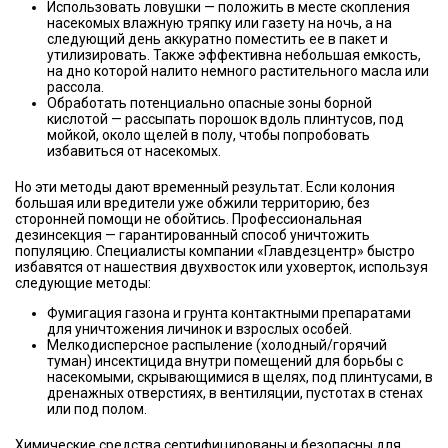
Использовать ловушки — положить в месте скопления
насекомых влажную тряпку или газету на ночь, а на
следующий день аккуратно поместить ее в пакет и
утилизировать. Также эффективна небольшая емкость,
на дно которой налито немного растительного масла или
рассола.
Обработать потенциально опасные зоны борной
кислотой — рассыпать порошок вдоль плинтусов, под
мойкой, около щелей в полу, чтобы попробовать
избавиться от насекомых.
Но эти методы дают временный результат. Если колония
большая или вредители уже обжили территорию, без
сторонней помощи не обойтись. Профессиональная
дезинсекция — гарантированный способ уничтожить
популяцию. Специалисты компании «Главдезцентр» быстро
избавятся от нашествия двухвосток или уховерток, используя
следующие методы:
Фумигация газона и грунта контактными препаратами
для уничтожения личинок и взрослых особей.
Мелкодисперсное распыление (холодный/горячий
туман) инсектицида внутри помещений для борьбы с
насекомыми, скрывающимися в щелях, под плинтусами, в
дренажных отверстиях, в вентиляции, пустотах в стенах
или под полом.
Химические средства сертифицированы и безопасны для