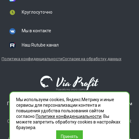
Круглосуточно
Мы в контакте
Наш Rutube канал
Политика конфиденциальности
Согласие на обработку данных
Мы используем cookies, Яндекс.Метрику и иные
ГЛАВДЕЗЦЕНТР является зарегистрированным товарным
сервисы для персонализации контента и
знаком. Все права защищены.
повышения удобства пользования сайтом
ООО "СЛУЖБА ДЕЗИНФЕКЦИИ" 620012 СВЕРДЛОВСКАЯ
согласно
Политике конфиденциальности
. Вы
ОБЛАСТЬ Г. ЕКАТЕРИНБУРГ, УЛ. ИЛЬИЧА ДОМ 14 КВ 11 ИНН:
можете запретить обработку сookies в настройках
6686112972 ОГРН 1196658010020
браузера.
Лицензия 66.01.35.003.Л.00046.12.24 (ЕРУЛ №Л064-00111-
Принять