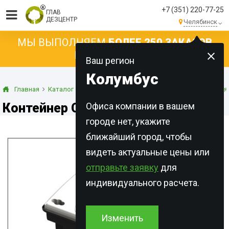
+7 (351) 220-77-25
ГЛАВ
ДЕЗЦЕНТР
Челябинск
МЫ ВЫПОЛНЯЕМ
БОЛЕЕ 250 ЗАКАЗОВ
КАЖДЫЙ ДЕНЬ!
Ваш регион
Колумбус
Главная
Каталог
Оборудование
Контейнеры для применения
Контейнер COM 904 UV
Офиса компании в вашем
городе нет, укажите
ближайший город, чтобы
видеть актуальные цены или
отправьте заявку
для
индивидуального расчета.
Изменить