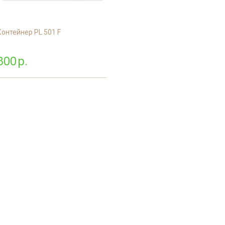
Контейнер PL 501 F
800
р.