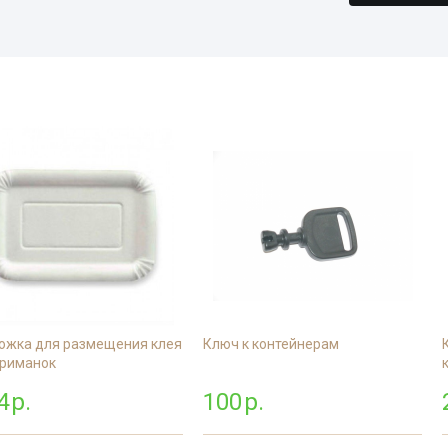
Дезинфекция скл
помещений
Легковой транспорт
Дератизация пищ
Обработка конте
предприятия
ный дом
площадок
Обработка общеж
Дератизация офи
подвалов
Дезинфекция пре
мясной промышл
нных
Дезинфекция от
Дератизация скл
туберкулеза
Дезинфекция мед
помещений
бели
Дезинфекция от гриппа
Диваны
Дератизация под
Дезинфекция на 
работка
Дезинфекция от вирусного
предприятиях
гепатита
Дератизация гост
Дезинфекция бань
Дезинфекция пищ
ные комнаты
предприятий
ожка для размещения клея
Ключ к контейнерам
абочего
приманок
Обработка аптек
4
р.
100
р.
Дезинфекция про
ан
магазинов
сорных