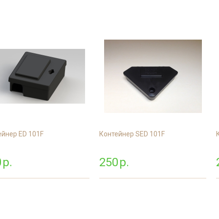
Дезинфекция спо
Обработка рыбног
Дезинфекция фе
Обработка конди
цеха
Дезинфекция ваг
Дезинфекция
холодильников
ейнер ED 101F
Контейнер SED 101F
0
р.
250
р.