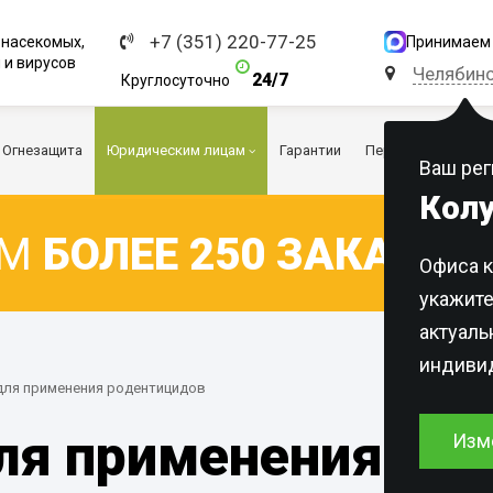
+7 (351) 220-77-25
Принимаем 
 насекомых,
 и вирусов
Челябин
24/7
Круглосуточно
Огнезащита
Юридическим лицам
Гарантии
Перед обработкой
Ваш рег
Кол
ЕМ
БОЛЕЕ 250 ЗАКАЗОВ
Офиса к
ерии
Пест контроль
Общепит и ресто
укажите
Очистка вентиляции
Обработка помещений
Очистка и провер
вентиляции лече
актуал
Дезинфекция помещений
Обработка территорий
Дезинфекция маг
учреждений
индивид
Дезинсекция помещений
Обработка транспорта
Дезинфекция офи
Дезинсекция маг
для применения родентицидов
Дератизация помещений
Обработка грузов
Помещения
Обработка от пле
Дезинсекция в ре
Дератизация маг
ля применения ро
и кафе
Изм
Автомобили
Общественный транспорт
Дезинфекция шко
детских садов
Дезинсекция пищ
Дератизация фер
Грузовой транспорт
предприятий