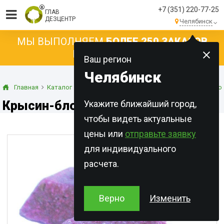
+7 (351) 220-77-25
ГЛАВ
ДЕЗЦЕНТР
Челябинск
МЫ ВЫПОЛНЯЕМ
БОЛЕЕ 250 ЗАКАЗОВ
КАЖДЫЙ ДЕНЬ!
Ваш регион
Челябинск
Главная
Каталог
Готовые приманки
Парафинированные бло
Крысин-блок, Классический
Укажите ближайший город,
чтобы видеть актуальные
цены или
отправьте заявку
для индивидуального
расчета.
Верно
Изменить