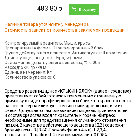
483.80 р.
В корзину
Наличие товара уточняйте у менеджера
Стоимость зависит от количества закупемой продукции
Контролируемый вредитель:
Мыши, крысы
Препаративная форма:
Парафинированный блок
Группа действующего вещества:
Антикоагулянт II поколения
Действующее вещество:
Бродифакум
Содержание действующего вещества, %:
0.005
Расход:
5-20 гр./кв.м.
Единица измерения:
Кг
Количество в упаковке:
6
Средство родентицидное «КРЫСИН-БЛОК» (далее - средство)
представляет собой готовую к применению отравленную
приманку в виде парафинированных брикетов красного цвета
на основе зерна или круп - цельных или дробленых, или их
смеси. Допускается использование пищевых привлекателей.
В состав средства входят краситель и горечь -битрекс.
необходимые для предотвращения случайного отравления
людей. В качестве действующего вещества (ДВ) содержит
бродифакум - 3-[3-(4'-Бромобифенил-4-ил)-1,2,3,4-
тетрагидро- 1 -нафтил]-4-гидроксикумарин, 0,005%.