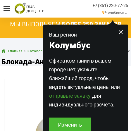
+7 (351) 220-77-25
ГЛАВ
ДЕЗЦЕНТР
Челябинск
МЫ ВЫПОЛНЯЕМ
БОЛЕЕ 250 ЗАКАЗОВ
КАЖДЫЙ ДЕНЬ!
Ваш регион
Колумбус
Главная
Каталог
Концентраты
Концентраты эмульсии
Бло
Блокада-Антиклоп, флакон 50 мл.
Офиса компании в вашем
городе нет, укажите
ближайший город, чтобы
видеть актуальные цены или
отправьте заявку
для
индивидуального расчета.
Изменить