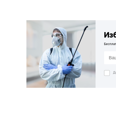
Из
Беспла
Д