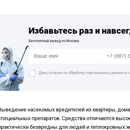
Дезинфекция спо
Обработка рыбног
Дезинфекция фе
Избавьтесь раз и навсе
Обработка конди
цеха
Бесплатный выезд по Москве
Дезинфекция ваг
Дезинфекция
холодильников
Даю согласие на обработку персональных данных в с
Выведение насекомых вредителей из квартиры, дома
специальных препаратов. Средства отличаются высо
практически безвредны для людей и теплокровных ж