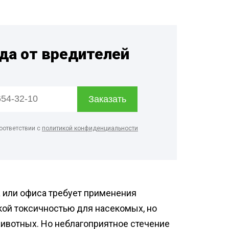
ртзалов
о цеха
рм
гда от вредителей
терского
онов
оответствии с
политикой конфиденциальности
 или офиса требует применения
кой токсичностью для насекомых, но
ивотных. Но неблагоприятное стечение