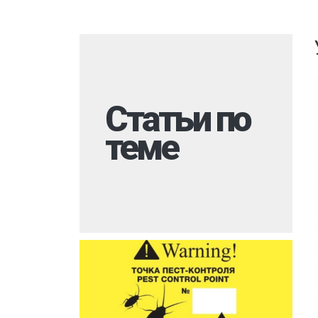
Комары
Дезинфекция 
Моль
Многоквартир
Мокрицы
Вызов на дом
Мухи
Дезинфекция 
Статьи по
Мошки
При инфекцио
заболеваниях
теме
Короед
Обработка ме
Гербицидная обработка
Борщевик
Санитарная об
Долгоносик
территории
Точильщик
Горячий туман
Кожеед
Туалеты и ван
Тля
Дезинфекция р
места
Сверчки
Холодный тум
Слепни
Обработка му