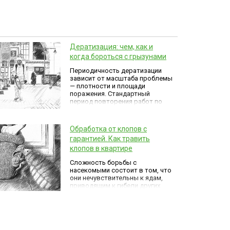
Дератизация: чем, как и
когда бороться с грызунами
Периодичность дератизации
зависит от масштаба проблемы
— плотности и площади
поражения. Стандартный
период повторения работ по
уничтожению грызунов — 6-12
месяцев. Предприятия
общепита, складские
Обработка от клопов с
помещения можно
гарантией. Как травить
обрабатывать раз в квартал,
при этом со временем
клопов в квартире
необходимость в частой
Сложность борьбы с
дератизации отпадает.
насекомыми состоит в том, что
они нечувствительны к ядам,
приводящим к гибели других
видов, например, тараканов
или комаров. Для уничтожения
клопов необходимо
использовать мощные
реактивы, которые