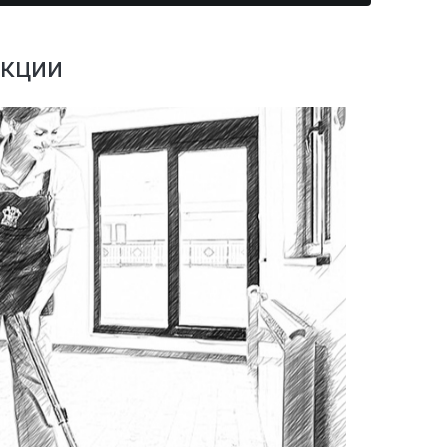
адов
евого
йнерных
екции
итий
сов
дприятий
енности
адов
ицинских
валов
молочных
иниц
 и саун
евых
дуктовых