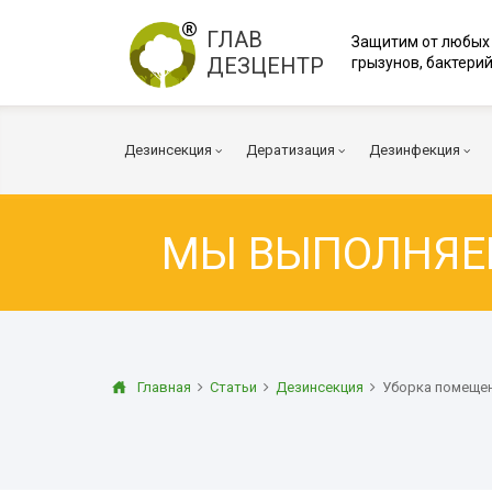
ГЛАВ
Защитим от любых
ДЕЗЦЕНТР
грызунов, бактерий
Дезинсекция
Дератизация
Дезинфекция
МЫ ВЫПОЛНЯ
Тараканы
Мыши
Вирусы и бакт
Клопы
Крысы
Коронавирус
Клещи
Дератизация помещений
Куриные клещи
Плесень
Муравьи
Дератизация территорий
Грибок
Главная
Статьи
Дезинсекция
Уборка помещен
Блохи
Многоквартирный дом
Дезодорация
Осы
Дератизация помещений
Транспорт
Огневка
Вентиляция