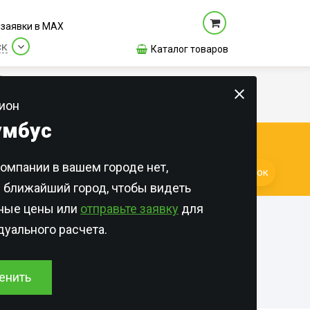
заявки в МАХ
ск
Каталог товаров
Цены
Новости
Контакты
О нас
ион
умбус
КАЖДЫЙ ДЕНЬ!
омпании в вашем городе нет,
раны
Квартиры
Лицензии и сертификаты
Заказать звонок
 ближайший город, чтобы видеть
ка
Общежития
Отзывы
бных
ьные цены или
отправьте заявку
для
азинов
Дома и участки
уального расчета.
сов
азинов
Для Организаций
сени
сторанах
азинов
Онлайн-оплата
енить
л и
евых
м