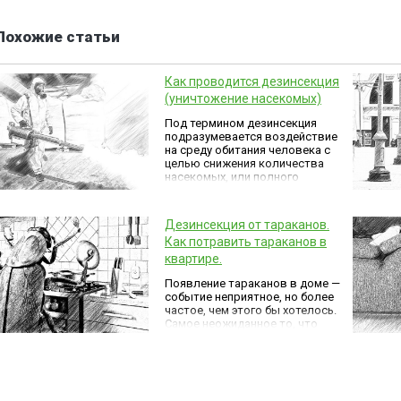
Похожие статьи
Как проводится дезинсекция
(уничтожение насекомых)
Под термином дезинсекция
подразумевается воздействие
на среду обитания человека с
целью снижения количества
насекомых, или полного
уничтожения нескольких видов.
На всю среду, естественно,
воздействовать не получится,
Дезинсекция от тараканов.
поэтому дезинсекция
Как потравить тараканов в
ограничивается обработкой
помещений, локальных
квартире.
территорий, производственных
Появление тараканов в доме —
и общественных зданий.
событие неприятное, но более
частое, чем этого бы хотелось.
Самое неожиданное то, что
возникают они вроде бы из
ниоткуда даже в домах и
квартирах, где чистота
возведена в ранг ритуала.
Откуда они берутся?