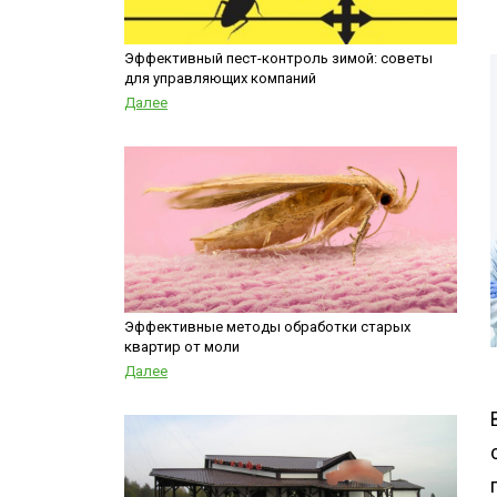
Шершни
контейнеров
Медведка
Теплицы
Эффективный пест-контроль зимой: советы
для управляющих компаний
Дезинсекция помещений
Далее
Дезинсекция территорий
Жуки
Паук
Чешуйницы
Многоквартирный дом
Вши
Эффективные методы обработки старых
квартир от моли
Далее