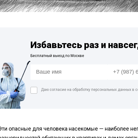
Дезинфекция спо
Обработка рыбног
Дезинфекция фе
Обработка конди
цеха
Избавьтесь раз и навсе
Дезинфекция ваг
Бесплатный выезд по Москве
Дезинфекция
холодильников
Даю согласие на обработку персональных данных в с
Эти опасные для человека насекомые — наиболее не
разновидностей обитающих в квартирах и домах орган