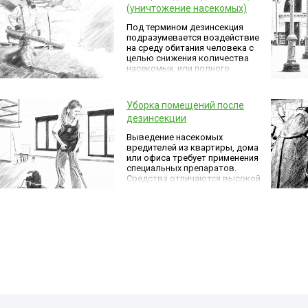
(уничтожение насекомых)
Под термином дезинсекция
подразумевается воздействие
на среду обитания человека с
целью снижения количества
насекомых, или полного
уничтожения нескольких видов.
На всю среду, естественно,
воздействовать не получится,
Уборка помещений после
поэтому дезинсекция
дезинсекции
ограничивается обработкой
помещений, локальных
Выведение насекомых
территорий, производственных
вредителей из квартиры, дома
и общественных зданий.
или офиса требует применения
специальных препаратов.
Средства отличаются высокой
токсичностью для насекомых,
но практически безвредны для
людей и теплокровных
животных.