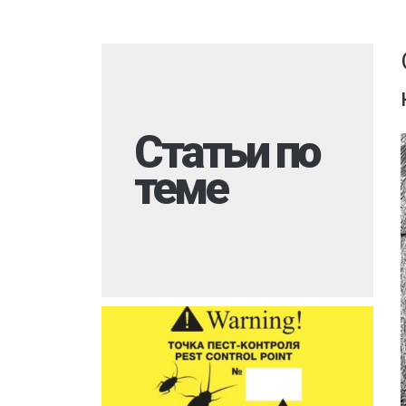
Комары
Дезинфекция 
Моль
Многоквартир
Мокрицы
Вызов на дом
Мухи
Дезинфекция 
Статьи по
Мошки
При инфекцио
заболеваниях
теме
Короед
Обработка ме
Гербицидная обработка
Борщевик
Санитарная об
Долгоносик
территории
Точильщик
Горячий туман
Кожеед
Туалеты и ван
Тля
Дезинфекция р
места
Сверчки
Холодный тум
Слепни
Обработка му