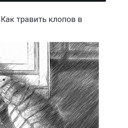
адов
евого
йнерных
 Как травить клопов в
итий
сов
дприятий
енности
адов
ицинских
валов
молочных
иниц
 и саун
евых
дуктовых