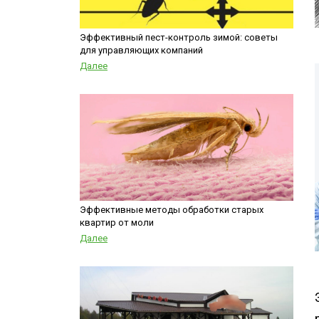
Шершни
контейнеров
Медведка
Теплицы
Эффективный пест-контроль зимой: советы
для управляющих компаний
Дезинсекция помещений
Далее
Дезинсекция территорий
Жуки
Паук
Чешуйницы
Многоквартирный дом
Вши
Эффективные методы обработки старых
квартир от моли
Далее