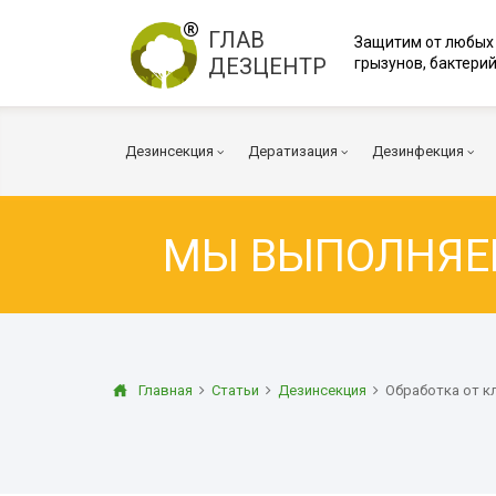
ГЛАВ
Защитим от любых
ДЕЗЦЕНТР
грызунов, бактерий
Дезинсекция
Дератизация
Дезинфекция
МЫ ВЫПОЛНЯ
Тараканы
Мыши
Вирусы и бакт
Клопы
Крысы
Коронавирус
Клещи
Дератизация помещений
Куриные клещи
Плесень
Муравьи
Дератизация территорий
Грибок
Главная
Статьи
Дезинсекция
Обработка от кл
Блохи
Многоквартирный дом
Дезодорация
Осы
Дератизация помещений
Транспорт
Огневка
Вентиляция