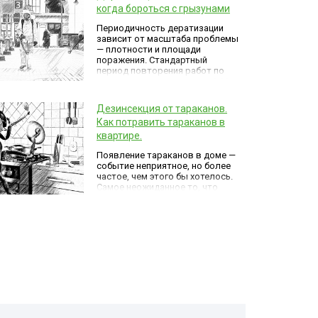
когда бороться с грызунами
Периодичность дератизации
зависит от масштаба проблемы
— плотности и площади
поражения. Стандартный
период повторения работ по
уничтожению грызунов — 6-12
месяцев. Предприятия
общепита, складские
Дезинсекция от тараканов.
помещения можно
Как потравить тараканов в
обрабатывать раз в квартал,
при этом со временем
квартире.
необходимость в частой
Появление тараканов в доме —
дератизации отпадает.
событие неприятное, но более
частое, чем этого бы хотелось.
Самое неожиданное то, что
возникают они вроде бы из
ниоткуда даже в домах и
квартирах, где чистота
возведена в ранг ритуала.
Откуда они берутся?