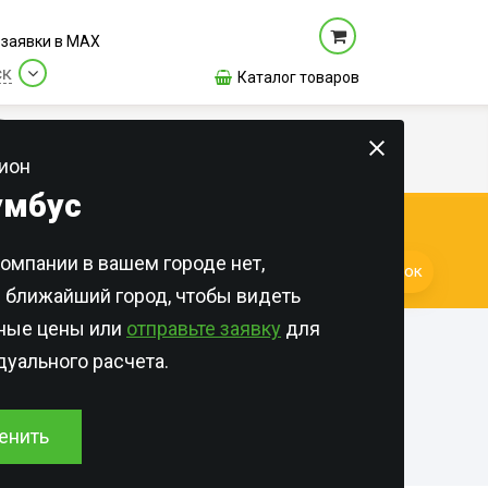
заявки в МАХ
ск
Каталог товаров
Цены
Новости
Контакты
О нас
ион
умбус
КАЖДЫЙ ДЕНЬ!
омпании в вашем городе нет,
раны
Квартиры
Лицензии и сертификаты
Заказать звонок
 ближайший город, чтобы видеть
ка
Общежития
Отзывы
бных
ьные цены или
отправьте заявку
для
азинов
Дома и участки
уального расчета.
сов
азинов
Для Организаций
сени
сторанах
азинов
Онлайн-оплата
енить
л и
евых
м